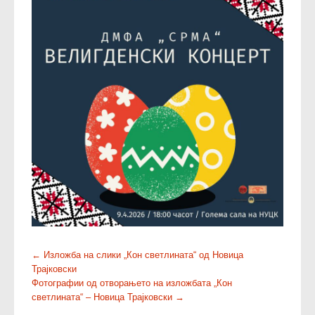
P
←
Изложба на слики „Кон светлината“ од Новица
Трајковски
o
Фотографии од отворањето на изложбата „Кон
s
светлината“ – Новица Трајковски
→
t