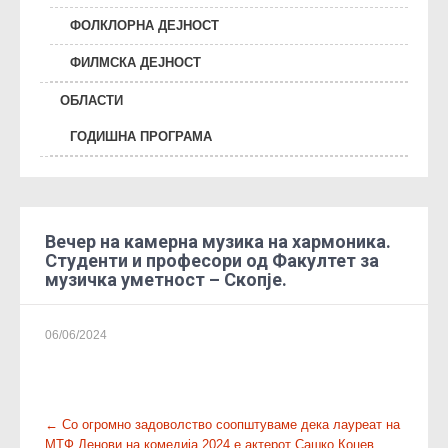
ФОЛКЛОРНА ДЕЈНОСТ
ФИЛМСКА ДЕЈНОСТ
ОБЛАСТИ
ГОДИШНА ПРОГРАМА
Вечер на камерна музика на хармоника.
Студенти и професори од Факултет за
музичка уметност – Скопје.
06/06/2024
P
←
Со огромно задоволство соопштуваме дека лауреат на
МТФ Денови на комедија 2024 е актерот Сашко Коцев.