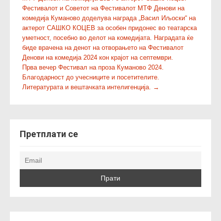
o
Фестивалот и Советот на Фестивалот МТФ Денови на
s
комедија Куманово доделува награда „Васил Иљоски“ на
t
актерот САШКО КОЦЕВ за особен придонес во театарска
n
уметност, посебно во делот на комедијата. Наградата ќе
биде врачена на денот на отворањето на Фестивалот
a
Денови на комедија 2024 кон крајот на септември.
v
Прва вечер Фестивал на проза Куманово 2024.
i
Благодарност до учесниците и посетителите.
g
Литературата и вештачката интелигенција.
→
a
t
i
Претплати се
o
n