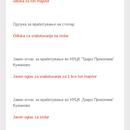
odluka za ton majstor
Одлука за вработување на столар
Odluka za vrabotuvanje na stolar
Јавен оглас за вработување во НУЦК “Трајко Прокопиев“
Куманово
Javen oglas za vrabotuvanje za 1 lice ton majstor
Јавен оглас за вработување во НУЦК „Трајко Прокопиев“
Куманово
Javen oglas za stolar