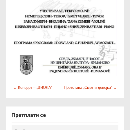
P
←
Концерт – „ВИОЛА“
Претстава „Смрт и девојка“
→
o
s
t
Претплати се
n
a