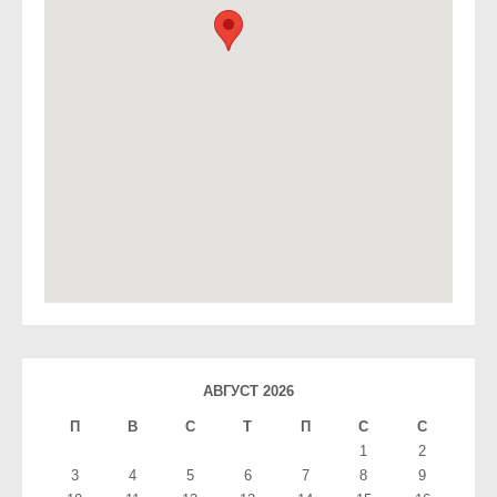
АВГУСТ 2026
П
В
С
T
П
С
С
1
2
3
4
5
6
7
8
9