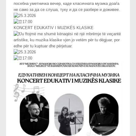
посебна уметничка вечер, каде класичната музика доаѓа
не само за да се слуша, туку и да се разбере и доживее.
25.3.2026
17:00
KONCERT EDUKATIV I MUZIKËS KLASIKE
Ju ftojmë me shumë kënaqësi në një mbrëmje të veçantë
artistike, ku muzika klasike vjen jo vetëm për tu dëgjuar, por
edhe për tu kuptuar dhe përjetuar.
25.3.2026
17:00