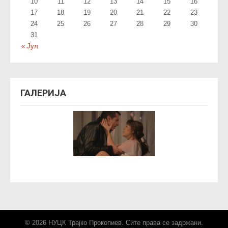
10
11
12
13
14
15
16
17
18
19
20
21
22
23
24
25
26
27
28
29
30
31
« Јул
ГАЛЕРИЈА
© 2026 НУЦК Трајко Прокопиев. Сите права се задржани.