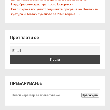
s
Најдобра сценографија: Крсто Богојевски
t
Реализирана во целост годишната програма на Центар за
n
култура и Театар Куманово за 2023 година.
→
a
v
i
Претплати се
g
a
t
i
o
n
ПРЕБАРУВАЊЕ