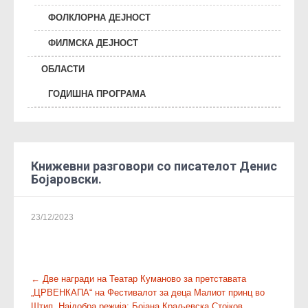
ФОЛКЛОРНА ДЕЈНОСТ
ФИЛМСКА ДЕЈНОСТ
ОБЛАСТИ
ГОДИШНА ПРОГРАМА
Книжевни разговори со писателот Денис
Бојаровски.
23/12/2023
P
←
Две награди на Театар Куманово за претставата
„ЦРВЕНКАПА“ на Фестивалот за деца Малиот принц во
o
Штип. Најдобра режија: Бојана Краљевска Стојков