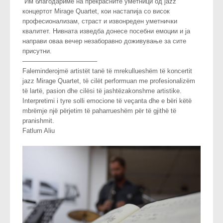
Им благодариме на прекрасните уметници од jazz
концертот Mirage Quartet, кои настапија со висок
професионализам, страст и извонреден уметнички
квалитет. Нивната изведба донесе посебни емоции и ја
направи оваа вечер незаборавно доживување за сите
присутни.
———————————–
Faleminderojmë artistët tanë të mrekullueshëm të koncertit
jazz Mirage Quartet, të cilët performuan me profesionalizëm
të lartë, pasion dhe cilësi të jashtëzakonshme artistike.
Interpretimi i tyre solli emocione të veçanta dhe e bëri këtë
mbrëmje një përjetim të paharrueshëm për të gjithë të
pranishmit.
Fatlum Aliu