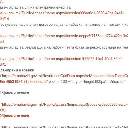
7c
јавен оглас за ЈН на електрична енергија
abavki.gov.mk/PublicAccess/home.aspx#/dossie/008ee6c1-2620-42ba-94e1-
0e/14
естување на склучен договор за јавна набавка печатење на плакати и к
abavki.gov.mk/PublicAccess/home.aspx#/dossie-acpp/6f7158ae-b774-422e-9e
ed
авен оглас за реализација на работи петта фаза за реконструкција на те
abavki.gov.mk/PublicAccess/home.aspx#/dossie/c1f72022-11a4-49c1-82c0-
0f/1
ланирани набавки
=”
https://e-nabavki.gov.mk/
InstitutionGridData.aspx#/
ciAnnouncementPlansGr
5b-4653-9f24-
7193c6263af3
” width=”100%” style=”height:900px”></iframe>
Објавени огласи
=
“
https://e-nabavki.gov.mk/PublicAccess/home.aspx#/dossie/c9603998-eafc-
93/1
Објавени огласи
=”https://e-nabavki.gov.mk/PublicAccess/home.aspx#/dossie/e22deffb-052d-