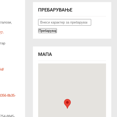
ПРЕБАРУВАЊЕ
аталози,
27-
атар
МАПА
id/
4356-8b35-
4754-8845-