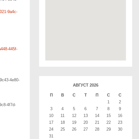
021-
9a4c-
a448-445f-
-9c43-4e80-
АВГУСТ 2026
П
В
С
T
П
С
С
1
2
9c8-4f7d-
3
4
5
6
7
8
9
10
11
12
13
14
15
16
17
18
19
20
21
22
23
24
25
26
27
28
29
30
31