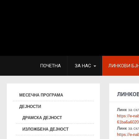
ПОЧЕТНА
ЗА НАС
ЛИНКОВИ БЈ
ЛИНКОВ
МЕСЕЧНА ПРОГРАМА
ДЕЈНОСТИ
Линк
за скл
https://e-n
ДРАМСКА ДЕЈНОСТ
61ba6a6020
Линк
за скл
ИЗЛОЖБЕНА ДЕЈНОСТ
https://e-n