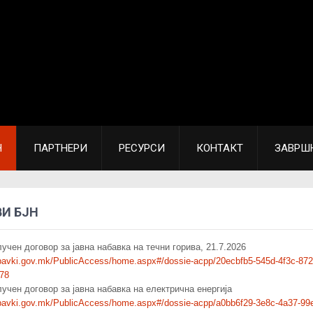
Н
ПАРТНЕРИ
РЕСУРСИ
КОНТАКТ
ЗАВРШ
И БЈН
учен договор за јавна набавка на течни горива, 21.7.2026
abavki.gov.mk/PublicAccess/home.aspx#/dossie-acpp/20ecbfb5-545d-4f3c-872
78
учен договор за јавна набавка на електрична енергија
abavki.gov.mk/PublicAccess/home.aspx#/dossie-acpp/a0bb6f29-3e8c-4a37-99