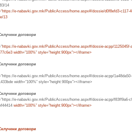
83/14
=
“
https://e-nabavki.gov.mk/
PublicAccess/home.aspx#/
dossie/d0f8efd3-c117-4
e/13
Склучени договори
=”
https://e-nabavki.gov.mk/PublicAccess/home.aspx#/dossie-acpp/1125045f-
777c6e3
width=”100%” style=”height:900px”></iframe>
Склучени договори
=”https://e-nabavki.gov.mk/PublicAccess/home.aspx#/dossie-acpp/1a48da50
433bde width=”100%” style=”height:900px”></iframe>
Склучени договори
=”https://e-nabavki.gov.mk/PublicAccess/home.aspx#/dossie-acpp/f83ff9a6-c
ef44414
width=”100%” style=”height:900px”></iframe>
Склучени договори