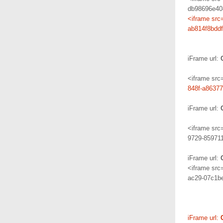
db98696e40
<iframe src
ab814f8bddf
iFrame url:
<iframe src
848f-a8637
iFrame url:
<iframe src
9729-859711
iFrame url:
<iframe src
ac29-07c1b
iFrame url: