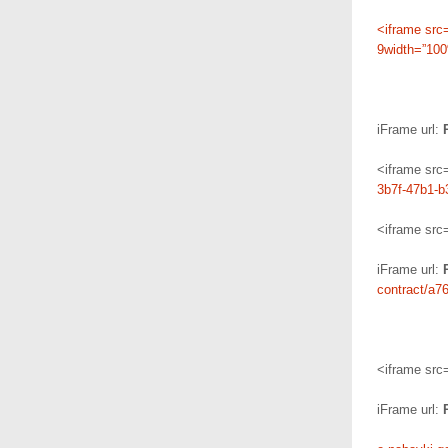
<iframe src
9width=”100
iFrame url:
<iframe src
3b7f-47b1-
<iframe src
iFrame url:
contract/
a76
<iframe src
iFrame url: