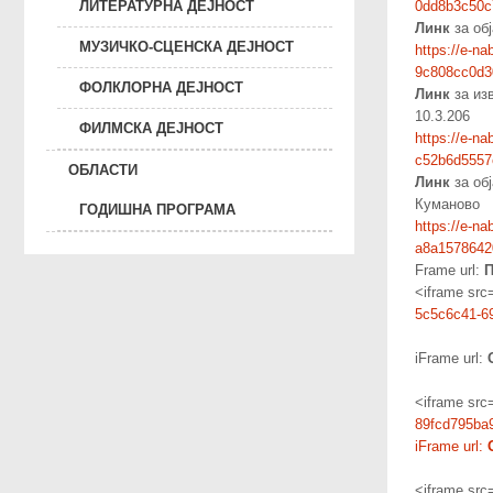
ЛИТЕРАТУРНА ДЕЈНОСТ
0dd8b3c50c
Линк
за об
МУЗИЧКО-СЦЕНСКА ДЕЈНОСТ
https://e-n
9c808cc0d3
ФОЛКЛОРНА ДЕЈНОСТ
Линк
за изв
10.3.206
ФИЛМСКА ДЕЈНОСТ
https://e-n
c52b6d5557
ОБЛАСТИ
Линк
за обј
Куманово
ГОДИШНА ПРОГРАМА
https://e-n
a8a1578642
Frame url:
П
<iframe src
5c5c6c41-69
iFrame url:
<iframe src
89fcd795ba
iFrame url:
<iframe src