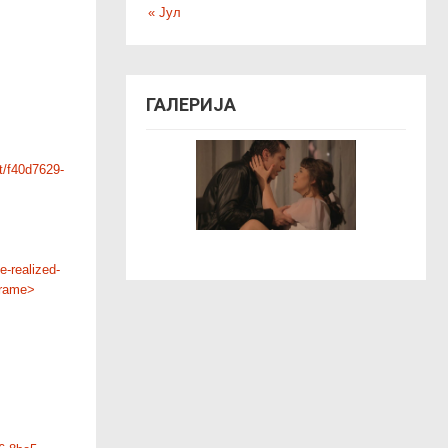
« Јул
ГАЛЕРИЈА
t/f40d7629-
e-realized-
frame>