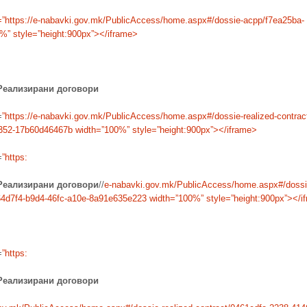
=”https://e-nabavki.gov.mk/PublicAccess/home.aspx#/dossie-acpp/f7ea25ba-
%” style=”height:900px”></iframe>
Реализирани договори
=
”https://e-nabavki.gov.mk/PublicAccess/home.aspx#/dossie-realized-contrac
b352-17b60d46467b
width=”100%” style=”height:900px”></iframe>
=
”https:
Реализирани договори
//
e-nabavki.gov.mk/
PublicAccess/home.aspx#/
dossi
4d7f4-b9d4-46fc-a10e-
8a91e635e223
width=”100%” style=”height:900px”></i
=
”https:
Реализирани договори