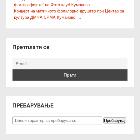
фотографијата“ на Фото клуб Куманово.
o
Концерт на матичното фолклорно друштво при Центар за
s
култура ДМФА СРМА Куманово.
→
t
n
a
v
Претплати се
i
g
a
t
i
o
n
ПРЕБАРУВАЊЕ