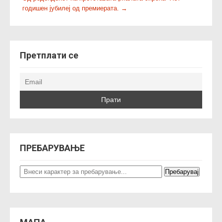
o
годишен јубилеј од премиерата.
→
s
t
n
a
Претплати се
v
i
g
a
t
i
o
ПРЕБАРУВАЊЕ
n