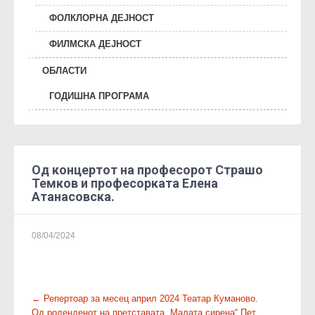
ФОЛКЛОРНА ДЕЈНОСТ
ФИЛМСКА ДЕЈНОСТ
ОБЛАСТИ
ГОДИШНА ПРОГРАМА
Од концертот на професорот Страшо
Темков и професорката Елена
Атанасовска.
08/04/2024
P
←
Репертоар за месец април 2024 Театар Куманово.
Од роденденот на претставата „Малата сирена“ Пет