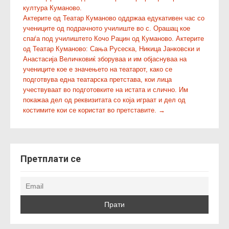
култура Куманово.
o
Актерите од Театар Куманово оддржаа едукативен час со
s
учениците од подрачното училиште во с. Орашац кое
t
спаѓа под училиштето Кочо Рацин од Куманово. Актерите
n
од Театар Куманово: Сања Русеска, Никица Јанковски и
Анастасија Величковиќ зборуваа и им објаснуваа на
a
учениците кое е значењето на театарот, како се
v
подготвува една театарска претстава, кои лица
i
учествуваат во подготовките на истата и слично. Им
g
покажаа дел од реквизитата со која играат и дел од
костимите кои се користат во претставите.
→
a
t
i
o
Претплати се
n