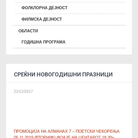
ФОЛКЛОРНА ДЕЈНОСТ
ФИЛМСКА ДЕЈНОСТ
ОБЛАСТИ
ГОДИШНА ПРОГРАМА
СРЕЌНИ НОВОГОДИШНИ ПРАЗНИЦИ
22/12/2017
P
ПРОМОЦИЈА НА АЛМАНАХ 7 – ПОЕТСКИ ЧЕКОРЕЊА
05.11.2019 (ВТОРНИК) ФОАЈЕ НА ЦЕНТАРОТ 18.30ч.
→