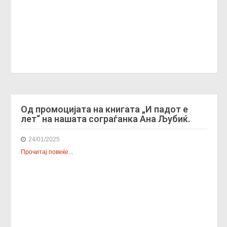
Од промоцијата на книгата „И падот е
лет“ на нашата сограѓанка Ана Љубиќ.
24/01/2025
Прочитај повеќе...