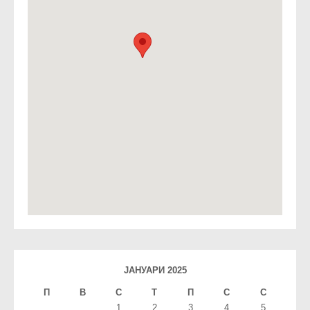
ЈАНУАРИ 2025
П
В
С
T
П
С
С
1
2
3
4
5