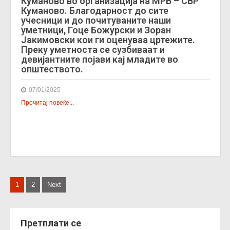
Куманово во организација на МРВ – СВР
Куманово. Благодарност до сите
учесници и до почитуваните наши
уметници, Гоце Божурски и Зоран
Јакимовски кои ги оценуваа цртежите.
Преку уметноста се сузбиваат и
девијантните појави кај младите во
општеството.
07/01/2025
Прочитај повеќе...
P
1
2
Next
o
s
Претплати се