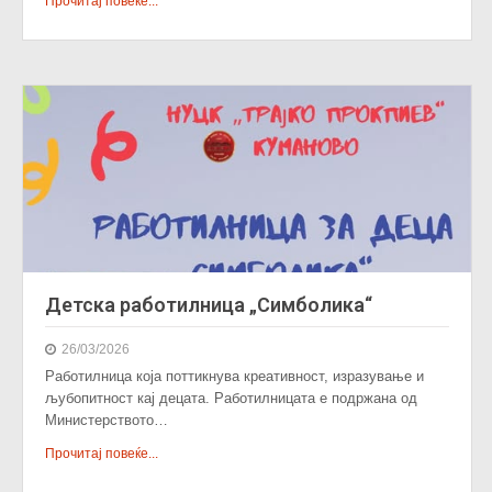
Прочитај повеќе...
Детска работилница „Симболика“
26/03/2026
Работилница која поттикнува креативност, изразување и
љубопитност кај децата. Работилницата е подржана од
Министерството…
Прочитај повеќе...