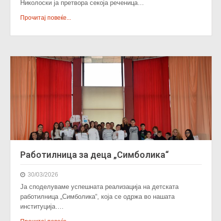
Николоски ја претвора секоја реченица…
Прочитај повеќе...
Работилница за деца „Симболика“
30/03/2026
Ја споделуваме успешната реализација на детската
работилница „Симболика“, која се одржа во нашата
институција….