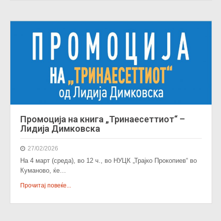
Промоција на книга „Тринаесеттиот“ –
Лидија Димковска
27/02/2026
На 4 март (среда), во 12 ч., во НУЦК „Трајко Прокопиев“ во
Куманово, ќе…
Прочитај повеќе...