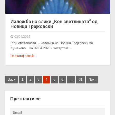
Изложба на слики „Кон светлината“ од
Новица Трајковски
03/04/2026
“Кон светлината“ – изложба на Новица Трајковски во
Куманово На 09.04.2026 / четврток/…
Прочитај повеќе...
P
Back
1
2
3
4
5
6
…
31
Next
o
s
Претплати се
t
s