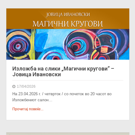
Изложба на слики „Магични кругови“ –
Јовица Ивановски
17/04/2026
На 23.04.2026 г. / четврток / со почеток во 20 часот во
Изложбениот салон…
Прочитај повеќе...