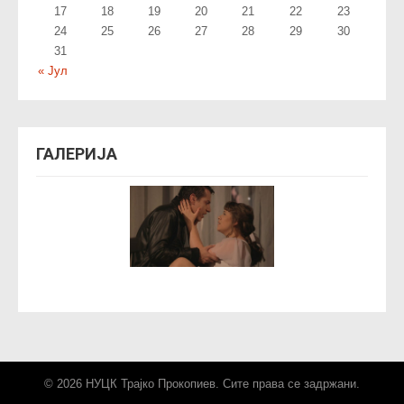
17
18
19
20
21
22
23
24
25
26
27
28
29
30
31
« Јул
ГАЛЕРИЈА
© 2026 НУЦК Трајко Прокопиев. Сите права се задржани.