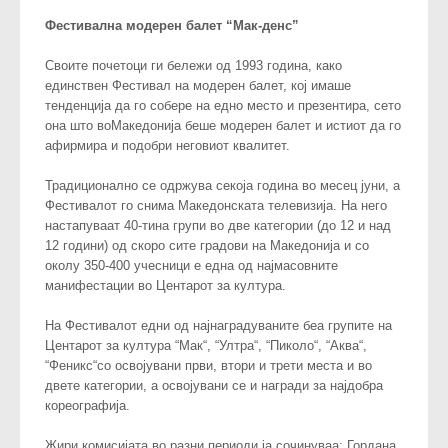
Фестивална модерен балет “Мак-денс”
Своите почетоци ги бележи од 1993 година, како
единствен Фестивал на модерен балет, кој имаше
тенденција да го собере на едно место и презентира, сето
она што воМакедонија беше модерен балет и истиот да го
афирмира и подобри неговиот квалитет.
Традиционално се одржува секоја година во месец јуни, а
Фестивалот го снима Македонската телевизија. На него
настапуваат 40-тина групи во две категории (до 12 и над
12 години) од скоро сите градови на Македонија и со
околу 350-400 учесници е една од најмасовните
манифестации во Центарот за култура.
На Фестивалот едни од најнаградуваните беа групите на
Центарот за култура “Мак“, “Ултра“, “Пиколо“, “Аква“,
“Феникс“со освојувани први, втори и трети места и во
двете категории, а освојувани се и награди за најдобра
кореографија.
Жири комисијата во разни периоди ја сочинуваа: Гордана