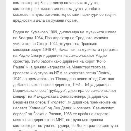
композитор кој беше сликар на човечката душа,
композитор со широка словенска душа, длабоко
мисловен и чувствителен, кој остави партитури со трајни
вредности и дела со хумани пораки.
Роден во Куманово 1909, дипломира на Музичката школа
во Белград 1934, Прв директор на Средното музичко
училиште во Скопје 1944, студент на Прашкиот
конзерваториум 1946-47, Началник на музичката програма
на Радио Скопје и диригент на симфонискиот Радио
оркестар, 1948 работи како диригент на хорот “Кочо
Рацин” и ја добива наградата на Министерството за
просвета и култура на НРМ за хорската песна “Ленка“,
1949 со премиерата на “Продадена невеста“ од Сметана
дебитира како оперски диригент, 1951 – 54 ја диригира
Вердиевата опера “Трубадур”, диригира со симфонискиот
концерт на Македонската филхармонија, ја диригира
Вердиевата опера “Риголето“, ги диригира премиерите на
балетот “Копелија” од Лео Делиб и операта “Севилскиот
бербер” од Ѓоакино Росини, 1963 се враќа на старото
место како диригент на МНТ, со група македонски
композитори гостува во Грузија, во Ленинград се сретнува