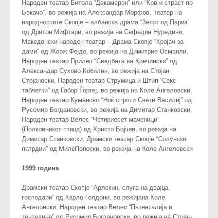
Народен театар Битола “Декамерон” или “Крв и страст по
Бокачо”, во режија на Александар Морфов, Театар на
народностите Скопје – албанска драма “Зетот од Париз”
од Дритон Мифтари, во режија на Сефедин Нуредини,
Македонски народен театар – Драма Скопје “Кројач за
дами” од Жорж Фејдо, во режија на Димитрие Османли,
Народен театар Прилеп “Свадбата на Кречински” од
Александар Сухово Кобилин, во режија на Стојан
Стојаноски, Народен театар Струмица и Штип “Секс
таблетки” од Габор Ѓоргеј, во режија на Коле Ангеловски,
Народен театар Куманово “Ноќ спроти Свети Василиј” од
Русомир Богдановски, во режија на Димитар Станковски,
Народен театар Велес “Четириесет маченици”
(Полковникот птица) од Христо Бојчев, во режија на
Димитар Станковски, Драмски театар Скопје “Солунски
патрдии” од МилеПопоски, во режија на Коле Ангеловски
1999 година
Драмски театар Скопје “Арлекин, слуга на двајца
господари” од Карло Голдони, во режијана Коле
Ангеловски, Народен театар Велес “Патенталија и
тентелина” од Русомир Богдановски, во режија на Стојан