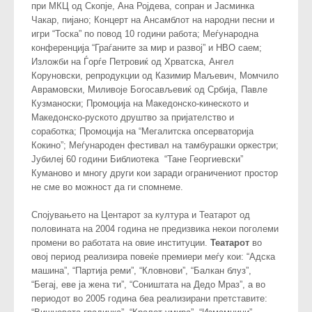
при МКЦ од Скопје, Ана Ројдева, сопран и Јасминка
Чакар, пијано; Концерт на Ансамблот на народни песни и
игри “Тоска” по повод 10 години работа; Меѓународна
конференција “Граѓаните за мир и развој” и НВО саем;
Изложби на Ѓорѓе Петровиќ од Хрватска, Ангел
Коруновски, репродукции од Казимир Маљевич, Момчило
Аврамовски, Миливоје Богосављевиќ од Србија, Павле
Кузманоски; Промоција на Македонско-кинеското и
Македонско-руското друштво за пријателство и
соработка; Промоција на “Мегалитска опсерваторија
Кокино”; Меѓународен фестивал на тамбурашки оркестри;
Јубилеј 60 години Библиотека “Тане Георгиевски”
Куманово и многу други кои заради ограничениот простор
не сме во можност да ги спомнеме.
Спојувањето на Центарот за култура и Театарот од
половината на 2004 година не предизвика некои поголеми
промени во работата на овие институции.
Театарот
во
овој период реализира повеќе премиери меѓу кои: “Адска
машина”, “Партија реми”, “Кловнови”, “Балкан блуз”,
“Бегај, еве ја жена ти”, “Соништата на Дедо Мраз”, а во
периодот во 2005 година беа реализирани претставите: