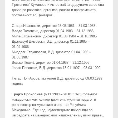
Прокопиев” Куманово и им се заблагодаруваме за се она
добро во работата, организационата и програмската
поставеност во Центарот.
СтавреИвановски, директор 25.05.1981 – 31.03.1983
Владо Томовски, директор 01.04.1983 – 31.12.1983
Миле Стојменовиќ, директор 01.03.1984 – 31.10.1985
Драгољуб Димовски, В.Д. директор 01.11.1985 –
01.04.1986
Миодраг Стојановски, В.Д. директор 01.04.1986 –
31.03.1987
Вељко Пешиќ, директор 01.04.1987 – 31.12.1996
Јован Поповски, В.Д. директор 13.01.1997 – 08.03.1999
Петар Поп-Арсов, актуелен В.Д. директор од 09.03.1999
година
Трајко Прокопиев (6.11.1909 – 20.01.1978)
големиот
македонски композитор диригент, музички педагог и
организатор на музичкиот живот во Република
Македонија. Еден од најдоследните поборници во
изградбата на македонскиот национален музички правец,