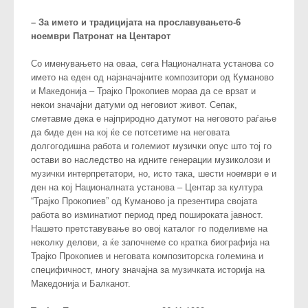
– За името и традицијата на прославувањето-6
ноември Патронат на Центарот
Со именувањето на оваа, сега Националната установа со
името на еден од најзначајните композитори од Куманово
и Македонија – Трајко Прокопиев мораа да се врзат и
некои значајни датуми од неговиот живот. Сепак,
сметавме дека е најприродно датумот на неговото раѓање
да биде ден на кој ќе се потсетиме на неговата
долгогодишна работа и големиот музички опус што тој го
остави во наследство на идните генерации музиколози и
музички интерпретатори, но, исто така, шести ноември е и
ден на кој Националната установа – Центар за култура
“Трајко Прокопиев” од Куманово ја презентира својата
работа во изминатиот период пред пошироката јавност.
Нашето претставување во овој каталог го поделивме на
неколку делови, а ќе започнеме со кратка биографија на
Трајко Прокопиев и неговата композиторска големина и
специфичност, многу значајна за музичката историја на
Македонија и Балканот.