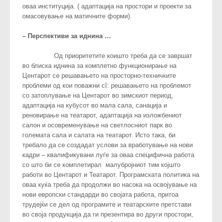
оваа институција. ( адаптација на простори и проекти за
омасовување на матичните форми).
– Перспективи за иднина …
Од приоритетите коишто треба да се завршат
во блиска иднина за комплетно функционирање на
Центарот се решавањето на просторно-техничките
проблеми од кои поважни сî: решавањето на проблемот
со затоплување на Центарот во зимскиот период,
адаптација на кубусот во мала сала, санација и
реновирање на театарот, адаптација на изложбениот
салон и осовременување на светлосниот парк во
големата сала и салата на театарот. Исто така, би
требало да се создадат услови за вработување на нови
кадри – квалификувани луѓе за оваа специфична работа
со што би се комплетирал малубројниот тим којшто
работи во Центарот и Театарот. Програмската политика на
оваа куќа треба да продолжи во насока на освојување на
нови европски стандарди во својата работа, притоа
трудејќи се дел од програмите и театарските претстави
во своја продукција да ги презентира во други простори,