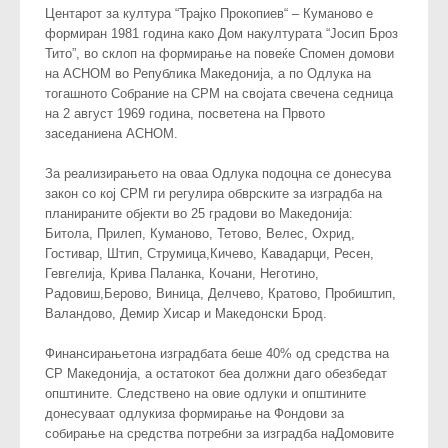
Центарот за култура “Трајко Прокопиев“ – Куманово е
формиран 1981 година како Дом накултурата “Јосип Броз
Тито”, во склоп на формирање на повеќе Спомен домови
на АСНОМ во Република Македонија, а по Одлука на
тогашното Собрание на СРМ на својата свечена седница
на 2 август 1969 година, посветена на Првото
заседаниена АСНОМ.
За реализирањето на оваа Одлука подоцна се донесува
закон со кој СРМ ги регулира обврските за изградба на
планираните објекти во 25 градови во Македонија:
Битола, Прилеп, Куманово, Тетово, Велес, Охрид,
Гостивар, Штип, Струмица,Кичево, Кавадарци, Ресен,
Гевгелија, Крива Паланка, Кочани, Неготино,
Радовиш,Берово, Виница, Делчево, Кратово, Пробиштип,
Валандово, Демир Хисар и Македонски Брод.
Финансирањетона изградбата беше 40% од средства на
СР Македонија, а остатокот беа должни даго обезбедат
општините. Следствено на овие одлуки и општините
донесуваат одлукиза формирање на Фондови за
собирање на средства потребни за изградба наДомовите