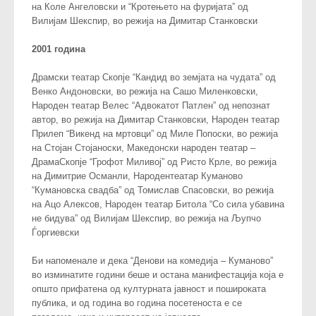
на Коле Ангеловски и “Кротењето на фуријата” од
Вилијам Шекспир, во режија на Димитар Станковски
2001 година
Драмски театар Скопје “Кандид во земјата на чудата” од
Венко Андоновски, во режија на Сашо Миленковски,
Народен театар Велес “Адвокатот Патлен” од непознат
автор, во режија на Димитар Станковски, Народен театар
Прилеп “Викенд на мртовци” од Миле Попоски, во режија
на Стојан Стојаноски, Македонски народен театар –
ДрамаСкопје “Грофот Миливој” од Ристо Крле, во режија
на Димитрие Османли, Народентеатар Куманово
“Кумановска свадба” од Томислав Спасовски, во режија
на Ацо Алексов, Народен театар Битола “Со сила убавина
не бидува” од Вилијам Шекспир, во режија на Љупчо
Ѓоргиевски
Би напоменале и дека “Денови на комедија – Куманово”
во изминатите години беше и остана манифестација која е
општо прифатена од културната јавност и пошироката
публика, и од година во година посетеноста е се