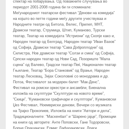
спектар на побарувања. Од поважните случувања во
периодот 2001-2008 година би ги споменале:
Меѓународниот театарски фестивал “Денови на комедија”
на којшто во петте години меѓу другите учествуваа и
Народните театри од Битола, Велес, Прилеп, МНТ,
Драмски театар, Струмица, Штип, Куманово, Турски
театар, Театар на комедијата “Истриони” од Скопје како и,
Народен театар од Белград, Народен театар “Иван Вазов”
од Софија, Драмски театар “Сава Доброплодни” од
Силистра, Нов драмски театар “Солзи и смеа” од Софија,
Српски народен театар од Нови Сад, Позориште “Мала
сцена” од Валево, Градски театар Пеќ, Национален театар
Гњилане, Театар “Бора Станковиќ” од Врање, Народен
театар Лесковац, Зијах Соколовиќ со монодрама и др.
Потоа, Фестивалот за модерен балет “Мак-Денс”,
Фестивал на ромски оркестри и ансамбли, Биенална
изложба на скулптури “Скулптури на новото време”,
“Скици”, “Кумановски графичари и скулптори”, Кумановски
Џез Фестивал, Ноемвриски денови, Вечери со музиката
на Трајко Прокопиев, Изложба на книги “Автори и дела”,
Традиционалните: “Маскенбал” и “Шарено јајце”, Промоции
на книги од авторите: Анте Поповски, Гане Тодоровски,
Борче Орашански, Ермис Лафазановски, Драги