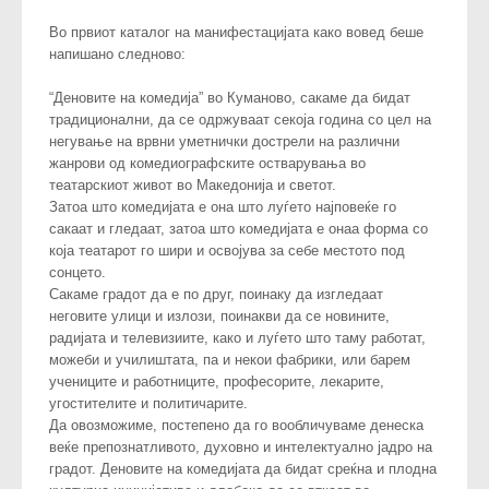
Во првиот каталог на манифестацијата како вовед беше
напишано следново:
“Деновите на комедија” во Куманово, сакаме да бидат
традиционални, да се одржуваат секоја година со цел на
негување на врвни уметнички дострели на различни
жанрови од комедиографските остварувања во
театарскиот живот во Македонија и светот.
Затоа што комедијата е она што луѓето најповеќе го
сакаат и гледаат, затоа што комедијата е онаа форма со
која театарот го шири и освојува за себе местото под
сонцето.
Сакаме градот да е по друг, поинаку да изгледаат
неговите улици и излози, поинакви да се новините,
радијата и телевизиите, како и луѓето што таму работат,
можеби и училиштата, па и некои фабрики, или барем
учениците и работниците, професорите, лекарите,
угостителите и политичарите.
Да овозможиме, постепено да го вообличуваме денеска
веќе препознатливото, духовно и интелектуално јадро на
градот. Деновите на комедијата да бидат среќна и плодна