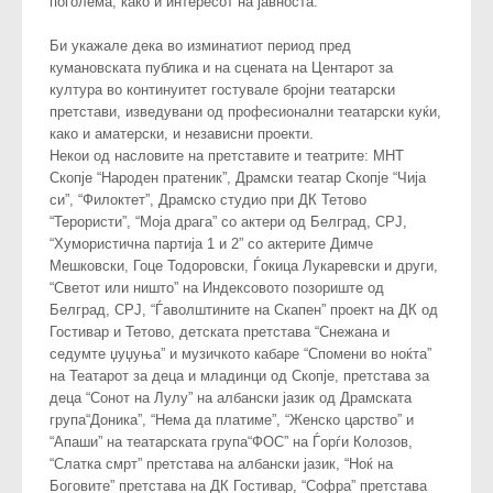
поголема, како и интересот на јавноста.
Би укажале дека во изминатиот период пред
кумановската публика и на сцената на Центарот за
култура во континуитет гостувале бројни театарски
претстави, изведувани од професионални театарски куќи,
како и аматерски, и независни проекти.
Некои од насловите на претставите и театрите: МНТ
Скопје “Народен пратеник”, Драмски театар Скопје “Чија
си”, “Филоктет”, Драмско студио при ДК Тетово
“Терористи”, “Моја драга” со актери од Белград, СРЈ,
“Хумористична партија 1 и 2” со актерите Димче
Мешковски, Гоце Тодоровски, Ѓокица Лукаревски и други,
“Светот или ништо” на Индексовото позориште од
Белград, СРЈ, “Ѓаволштините на Скапен” проект на ДК од
Гостивар и Тетово, детската претстава “Снежана и
седумте џуџуња” и музичкото кабаре “Спомени во ноќта”
на Театарот за деца и младинци од Скопје, претстава за
деца “Сонот на Лулу” на албански јазик од Драмската
група“Доника”, “Нема да платиме”, “Женско царство” и
“Апаши” на театарската група“ФОС” на Ѓорѓи Колозов,
“Слатка смрт” претстава на албански јазик, “Ноќ на
Боговите” претстава на ДК Гостивар, “Софра” претстава