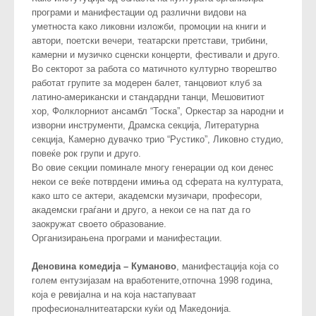
програми и манифестации од различни видови на
уметноста како ликовни изложби, промоции на книги и
автори, поетски вечери, театарски претстави, трибини,
камерни и музичко сценски концерти, фестивали и друго.
Во секторот за работа со матичното културно творештво
работат групите за модерен балет, танцовиот клуб за
латино-американски и стандардни танци, Мешовитиот
хор, Фолклорниот ансамбл “Тоска”, Оркестар за народни и
изворни инструменти, Драмска секција, Литературна
секција, Камерно дувачко трио “Рустико”, Ликовно студио,
повеќе рок групи и друго.
Во овие секции поминале многу генерации од кои денес
некои се веќе потврдени имиња од сферата на културата,
како што се актери, академски музичари, професори,
академски граѓани и друго, а некои се на пат да го
заокружат своето образование.
Организирањена програми и манифестации.
Деновина комедија – Куманово
, манифестација која со
голем ентузијазам на вработените,отпочна 1998 година,
која е ревијална и на која настапуваат
професионалнитеатарски куќи од Македонија.