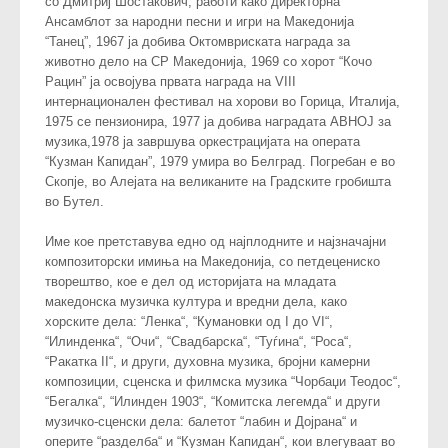
со Дмитриј Шостакович, работи како директорна
Ансамблот за народни песни и игри на Македонија
“Танец”, 1967 ја добива Октомвриската награда за
животно дело на СР Македонија, 1969 со хорот “Кочо
Рацин” ја освојува првата награда на VIII
интернационален фестивал на хорови во Горица, Италија,
1975 се пензионира, 1977 ја добива наградата АВНОЈ за
музика,1978 ја завршува оркестрацијата на операта
“Кузман Капидан”, 1979 умира во Белград. Погребан е во
Скопје, во Алејата на великаните на Градските гробишта
во Бутел.
Име кое претставува едно од најплодните и најзначајни
композиторски имиња на Македонија, со петдецениско
творештво, кое е дел од историјата на младата
македонска музичка култура и вредни дела, како
хорските дела: “Ленка“, “Кумановки од I до VI“,
“Илинденка“, “Очи“, “Свадбарска“, “Туѓина“, “Роса“,
“Ракатка II“, и други, духовна музика, бројни камерни
композиции, сценска и филмска музика “Чорбаџи Теодос“,
“Бегалка“, “Илинден 1903“, “Комитска легемда“ и други
музичко-сценски дела: балетот “лабин и Дојрана“ и
оперите “разделба“ и “Кузман Капидан“, кои влегуваат во