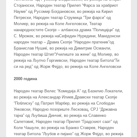
Стојаноски, Народен театар Прилеп “Фарса за храбриот
Науме” од Русомир Богдановски, во режија на Кирил
Петрески, Народен театар Струмица “Три фарси” од
Молиер, во режија на Коле Ангеловски, Театар
нанародностите Скопје – албанска драма “Полицајци” од
С. Мрожек, во режија наСефедин Нуредини, Македонски
народен театар – Драма Скопје “Народен пратеник”од
Бранислав Нушиќ, во режија на Димитрие Османли,
Народен театар Штип“Училиште за жени” од Молиер, во
режија на Љупчо Ѓоргиевски, Народен театар Битола“Ти
си на ред” од Жорж Фејдо, во режија на Коле Ангеловски
2000 година
Народен театар Велес “Комедија А” од Базилио Локатели,
во режија на Александар Илиев,Драмски театар Скопје
“Поблиску” од Патрил Марбер, во режија на Слободан
Унковски, Народно позориште Лесковац, СРЈ “Државна
тајна” од Љубиша Динчиќ, во режија на Славенко
Салетовиќ, Народен театар Прилеп “Градскиот саат” од
Коле Чашуле, во режија на Бранко Ставрев, Народен
театар Битола “Љубов и пијано” од Жорж Фејдо, во режија