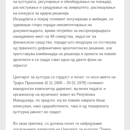
на културата, регулирање и обезбедување на локација,
расчистување и уредување на земјиштето, распишување
на конкурси за идејни решенија.
Изградбата и покрај големиот ентузијазам и амбиции, се
одвиваше споро поради некомплетирање на
документацијата, време потребно за експропријацијата
нанедвижен имот на 48 семејства, недостиг на
финансиски средства, поради што иподоцна се отстапува
од првичното дефинитивно архитектонско решение, кое
претставува комбинација на решенија и проекти на повеќе
архитекти и се гради само една од двете фази на
објектот.
Центарот за култура со гордост и почит, го носи името на
Трајко Прокопиев (6.11.1909 – 20.01.1978) големиот
македонски композитор диригент, музички педагог и
организатор на музичкиот живот во Република
Македонија, по предлог, кој во повеќе наврати беше
изнесуван, како одвработените, така и од пошироката
културна јавност во градот.
Во оваа прилика, со должна почит ги набројуваме
досегашните директори на Центарот за култура “Трајко