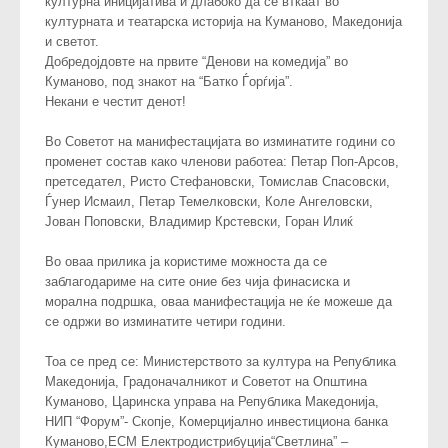
културна иницијатива и длабоко да се вткаат во
културната и театарска историја на Куманово, Македонија
и светот.
Добредојдовте на првите “Денови на комедија” во
Куманово, под знакот на “Батко Ѓорѓија”.
Некани е честит денот!
Во Советот на манифестацијата во изминатите години со
променет состав како членови работеа: Петар Поп-Арсов,
претседател, Ристо Стефановски, Томислав Спасовски,
Ѓунер Исмаил, Петар Темелковски, Коле Ангеловски,
Јован Поповски, Владимир Крстевски, Горан Илиќ
Во оваа прилика ја користиме можноста да се
заблагодариме на сите оние без чија финасиска и
морална подршка, оваа манифестација не ќе можеше да
се одржи во изминатите четири години.
Тоа се пред се: Министерството за култура на Република
Македонија, Градоначалникот и Советот на Општина
Куманово, Царинска управа на Република Македонија,
НИП “Форум”- Скопје, Комерцијално инвестициона банка
Куманово,ЕСМ Електродистрибуција“Светлина” –