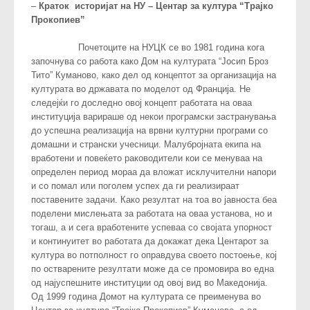
–
Краток историјат на НУ – Центар за култура “Трајко
Прокопиев”
Почетоците на НУЦК се во 1981 година кога
започнува со работа како Дом на културата “Јосип Броз
Тито” Куманово, како дел од концептот за организација на
културата во државата по моделот од Франција. Не
следејќи го доследно овој концепт работата на оваа
институција варираше од некои програмски застранувања
до успешна реализација на врвни културни програми со
домашни и странски учесници. Малубројната екипа на
вработени и повеќето раководители кои се менуваа на
определен период мораа да вложат исклучителни напори
и со помал или поголем успех да ги реализираат
поставените задачи. Како резултат на тоа во јавноста беа
поделени мислењата за работата на оваа установа, но и
тогаш, а и сега вработените успеваа со својата упорност
и континуитет во работата да докажат дека Центарот за
култура во потполност го оправдува своето постоење, кој
по остварените резултати може да се промовира во една
од најуспешните институции од овој вид во Македонија.
Од 1999 година Домот на културата се преименува во