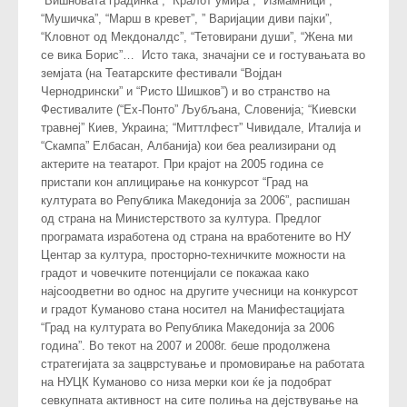
“Вишновата градинка”, “Кралот умира”, “Измамници”,
“Мушичка”, “Марш в кревет”, ” Варијации диви пајки”,
“Кловнот од Мекдоналдс”, “Тетовирани души”, “Жена ми
се вика Борис”… Исто така, значајни се и гостувањата во
земјата (на Театарските фестивали “Војдан
Чернодрински” и “Ристо Шишков”) и во странство на
Фестивалите (“Ех-Понто” Љубљана, Словенија; “Киевски
травнеј” Киев, Украина; “Миттлфест” Чивидале, Италија и
“Скампа” Елбасан, Албанија) кои беа реализирани од
актерите на театарот. При крајот на 2005 година се
пристапи кон аплицирање на конкурсот “Град на
културата во Република Македонија за 2006”, распишан
од страна на Министерството за култура. Предлог
програмата изработена од страна на вработените во НУ
Центар за култура, просторно-техничките можности на
градот и човечките потенцијали се покажаа како
најсоодветни во однос на другите учесници на конкурсот
и градот Куманово стана носител на Манифестацијата
“Град на културата во Република Македонија за 2006
година”. Во текот на 2007 и 2008г. беше продолжена
стратегијата за зацврстување и промовирање на работата
на НУЦК Куманово со низа мерки кои ќе ја подобрат
севкупната активност на сите полиња на дејствување на