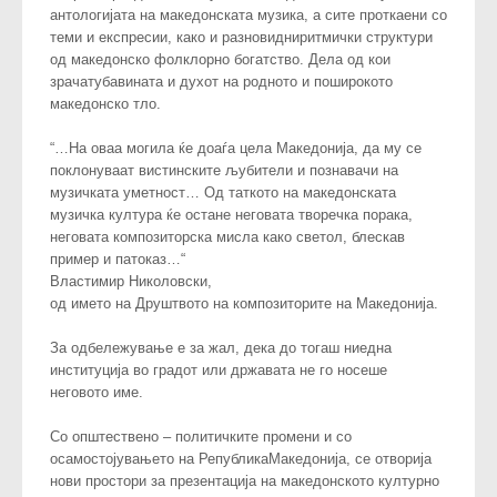
антологијата на македонската музика, а сите проткаени со
теми и експресии, како и разновидниритмички структури
од македонско фолклорно богатство. Дела од кои
зрачатубавината и духот на родното и поширокото
македонско тло.
“…На оваа могила ќе доаѓа цела Македонија, да му се
поклонуваат вистинските љубители и познавачи на
музичката уметност… Од таткото на македонската
музичка култура ќе остане неговата творечка порака,
неговата композиторска мисла како светол, блескав
пример и патоказ…“
Властимир Николовски,
од името на Друштвото на композиторите на Македонија.
За одбележување е за жал, дека до тогаш ниедна
институција во градот или државата не го носеше
неговото име.
Со општествено – политичките промени и со
осамостојувањето на РепубликаМакедонија, се отворија
нови простори за презентација на македонското културно