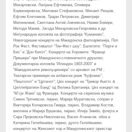
Михајловски, Лилјана Ефтимова, Оливера
Ќорвезировска, Милован Стефановски, Михаил Ренџов,
Ефтим Клетников, Трајан Петровски, Димитрије
Миленковиќ, Светлана Антиќ-Јовчевска, Назми Беќири,
Методи Манев, Јагода Михајловска-Георгиева и др.
Меѓународна изложба на фотографија “Куманово”,
Новогодишни концерти на Македонска филхармонија, Поп
Рок Фест, Фестивалот “Тин-Фест шоу”; Балетите: “Порги и
Бес” и “Дон Кихот”; Концерти на Хоровите: “Франце
Прешерн” при Македонско-словенечкото друштво;
Документарна изложба “Илинден 1903-2003” и
“Македонските револуционери” со архивот на РМ ;
Театарски премиери на албански јазик “Куфомат”,
“Пиштолот” и “Цртачот”; Џез концерт на “Тревор Њаттс &
Целлебратион Банд” од Велика Британија; Џез концерт на
“М’сје Жаке” од Франција. Концерти на сериозна музика:
Симон Трпчевски, пијано; Марија Муратовска, сопран и
Викторија Коларовска Гмирја, пијано, Владимир Костов,
виолина и Марија Вршкова, пијано, Илија Зимбо, флејта и
Сара Пројковска-Николовска, Васил Атанасов, обоа и
Катерина Гелебешева, пијано, дуото Гелебешеви,
концертот на Женскиот хор и Мандолинскиот оркестар