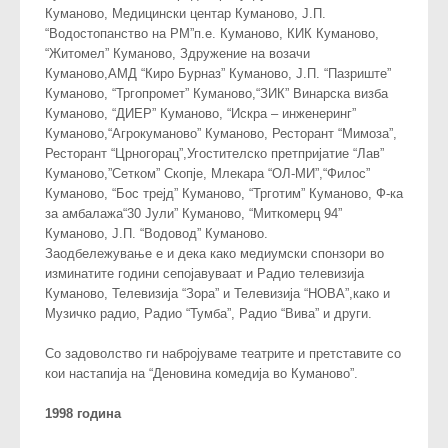
Куманово, Медицински центар Куманово, Ј.П.
“Водостопанство на РМ”п.е. Куманово, КИК Куманово,
“Житомел” Куманово, Здружение на возачи
Куманово,АМД “Киро Бурназ” Куманово, Ј.П. “Пазриште”
Куманово, “Тргопромет” Куманово,“ЗИК” Винарска визба
Куманово, “ДИЕР” Куманово, “Искра – инженеринг”
Куманово,“Агрокуманово” Куманово, Ресторант “Мимоза”,
Ресторант “Црногорац”,Угостителско претпријатие “Лав”
Куманово,”Сетком” Скопје, Млекара “ОЛ-МИ”,“Филос”
Куманово, “Бос трејд” Куманово, “Трготим” Куманово, Ф-ка
за амбалажа“30 Јули” Куманово, “Миткомерц 94”
Куманово, Ј.П. “Водовод” Куманово.
Заодбележување е и дека како медиумски спонзори во
изминатите години сепојавуваат и Радио телевизија
Куманово, Телевизија “Зора” и Телевизија “НОВА”,како и
Музичко радио, Радио “Тумба”, Радио “Вива” и други.
Со задоволство ги набројуваме театрите и претставите со
кои настапија на “Деновина комедија во Куманово”.
1998 година