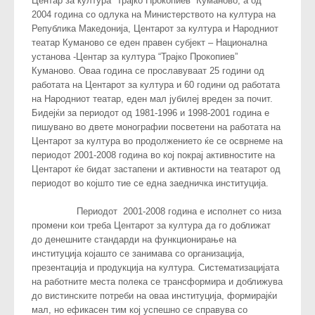
Центар за култура “Трајко Прокопиев” Куманово, а од
2004 година со одлука на Министерството на култура на
Република Македонија, Центарот за култура и Народниот
театар Куманово се еден правен субјект – Национална
установа -Центар за култура “Трајко Прокопиев”
Куманово. Оваа година се прославуваат 25 години од
работата на Центарот за култура и 60 години од работата
на Народниот театар, еден мал јубилеј вреден за почит.
Бидејќи за периодот од 1981-1996 и 1998-2001 година е
пишувано во двете монографии посветени на работата на
Центарот за култура во продолжението ќе се осврнеме на
периодот 2001-2008 година во кој покрај активностите на
Центарот ќе бидат застапени и активности на театарот од
периодот во којшто тие се една заедничка институција.
Периодот 2001-2008 година е исполнет со низа
промени кои треба Центарот за култура да го доближат
до денешните стандарди на функционирање на
институција којашто се занимава со организација,
презентација и продукција на култура. Систематизацијата
на работните места полека се трансформира и доближува
до вистинските потреби на оваа институција, формирајќи
мал, но ефикасен тим кој успешно се справува со