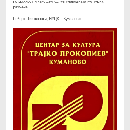
по можност и како дел од меѓународната културна
размена.
Роберт Цветковски, НУЦК – Куманово