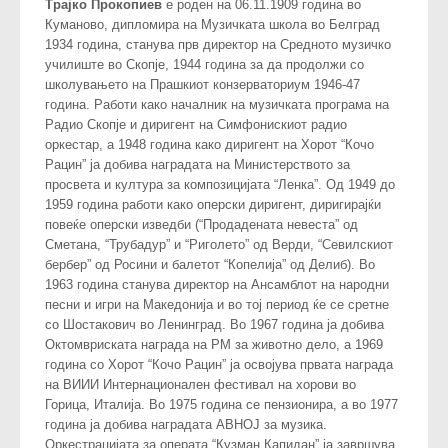
Трајко Прокопиев
е роден на 06.11.1909 година во
Куманово, дипломира на Музичката школа во Белград
1934 година, станува прв директор на Средното музичко
училиште во Скопје, 1944 година за да продолжи со
школувањето на Прашкиот конзерваториум 1946-47
година. Работи како началник на музичката програма на
Радио Скопје и диригент на Симфонискиот радио
оркестар, а 1948 година како диригент на Хорот “Кочо
Рацин” ја добива наградата на Министерството за
просвета и култура за композицијата “Ленка”. Од 1949 до
1959 година работи како оперски диригент, диригирајќи
повеќе оперски изведби (“Продадената невеста” од
Сметана, “Трубадур” и “Риголето” од Верди, “Севилскиот
бербер” од Росини и балетот “Копелија” од Делиб). Во
1963 година станува директор на Ансамблот на народни
песни и игри на Македонија и во тој период ќе се сретне
со Шостакович во Ленинград. Во 1967 година ја добива
Октомвриската награда на РМ за животно дело, а 1969
година со Хорот “Кочо Рацин” ја освојува првата награда
на ВИИИ Интернационален фестивал на хорови во
Горица, Италија. Во 1975 година се пензионира, а во 1977
година ја добива наградата АВНОЈ за музика.
Оркестрацијата за операта “Кузман Капидан” ја завршува