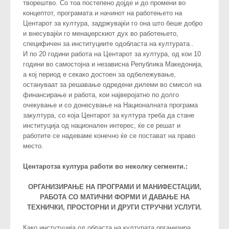
творештво. Со тоа постепено дојде и до промени во
концептот, програмата и начинот на работењето на
Центарот за култура, задржувајќи го она што беше добро
и внесувајќи го менаџерскиот дух во работењето,
специфичен за институциите одобласта на културата..
И по 20 години работа на Центарот за култура, од кои 10
години во самостојна и независна Република Македонија,
а кој период е секако достоен за одбележување,
остануваат за решавање одредени дилеми во смисол на
финансирање и работа, кои најверојатно по долго
очекување и со донесување на Националната програма
закултура, со која Центарот за култура треба да стане
институција од национален интерес, ќе се решат и
работите се надеваме конечно ќе се постават на право
место.
Центаротза култура работи во неколку сегменти.:
ОРГАНИЗИРАЊЕ НА ПРОГРАМИ И МАНИФЕСТАЦИИ,
РАБОТА СО МАТИЧНИ ФОРМИ И ДАВАЊЕ НА
ТЕХНИЧКИ, ПРОСТОРНИ И ДРУГИ СТРУЧНИ УСЛУГИ.
Како инстутуција од областа на културата организира