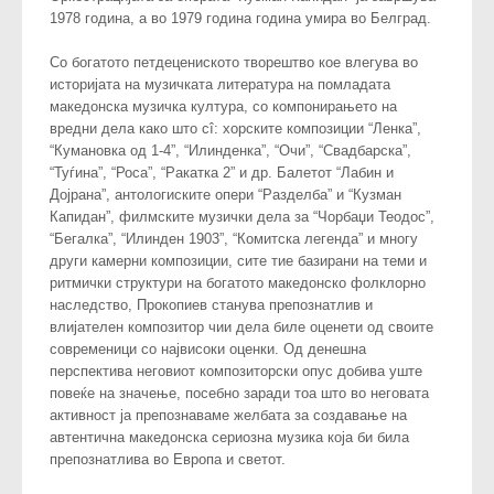
1978 година, а во 1979 година година умира во Белград.
Со богатото петдецениското творештво кое влегува во
историјата на музичката литература на помладата
македонска музичка култура, со компонирањето на
вредни дела како што сî: хорските композиции “Ленка”,
“Кумановка од 1-4”, “Илинденка”, “Очи”, “Свадбарска”,
“Туѓина”, “Роса”, “Ракатка 2” и др. Балетот “Лабин и
Дојрана”, антологиските опери “Разделба” и “Кузман
Капидан”, филмските музички дела за “Чорбаџи Теодос”,
“Бегалка”, “Илинден 1903”, “Комитска легенда” и многу
други камерни композиции, сите тие базирани на теми и
ритмички структури на богатото македонско фолклорно
наследство, Прокопиев станува препознатлив и
влијателен композитор чии дела биле оценети од своите
современици со највисоки оценки. Од денешна
перспектива неговиот композиторски опус добива уште
повеќе на значење, посебно заради тоа што во неговата
активност ја препознаваме желбата за создавање на
автентична македонска сериозна музика која би била
препознатлива во Европа и светот.