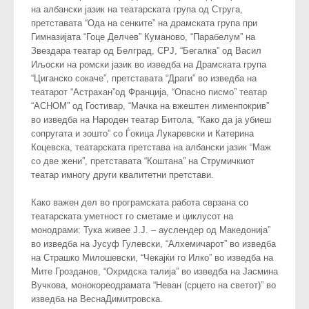
на албански јазик на театарската група од Струга,
претставата “Ода на сенките” на драмската група при
Гимназијата “Гоце Делчев” Куманово, “Парабелум” на
Звездара театар од Белград, СРЈ, “Бегалка” од Васил
Иљоски на ромски јазик во изведба на Драмската група
“Циганско сокаче”, претставата “Драги” во изведба на
театарот “Астрахан”од Франција, “Опасно писмо” театар
“АСНОМ” од Гостивар, “Мачка на вжештен лименпокрив”
во изведба на Народен театар Битола, “Како да ја убиеш
сопругата и зошто” со Ѓокица Лукаревски и Катерина
Коцевска, театарската претстава на албански јазик “Маж
со две жени”, претставата “Коштана” на Струмичкиот
театар имногу други квалитетни претстави.
Како важен дел во програмската работа сврзана со
театарската уметност го сметаме и циклусот на
монодрами: Тука живее Ј.Ј. – ауслендер од Македонија”
во изведба на Јусуф Гулевски, “Алхемичарот” во изведба
на Страшко Милошевски, “Чекајќи го Илко” во изведба на
Мите Грозданов, “Охридска талија” во изведба на Јасмина
Вучкова, монокореодрамата “Неван (срцето на светот)” во
изведба на ВеснаДимитровска.