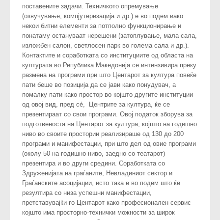
поставените задачи. Техничкото опремување
(озвучување, компјутеризација и др.) е во подем иако
некои битни елементи за потполно функционирање и
понатаму остануваат нерешени (затоплување, мала сала,
изложбен салон, светлосен парк во голема сала и др.).
Контактите и соработката со институциите од областа на
културата во Република Македонија се интензивира преку
размена на програми при што Центарот за култура повеќе
пати беше во позиција да се јави како понудувач, а
помалку пати како простор во којшто другите институции
од овој вид, пред сé, Центрите за култура, ќе се
презентираат со свои програми. Овој податок зборува за
подготвеноста на Центарот за култура, којшто на годишно
ниво во своите простории реализираше од 130 до 200
програми и манифестации, при што дел од овие програми
(околу 50 на годишно ниво, заедно со театарот)
презентира и во други средини. Соработката со
Здруженијата на граѓаните, Невладиниот сектор и
Граѓанските асоцијации, исто така е во подем што ќе
резултира со низа успешни манифестации,
претставувајќи го Центарот како професионален сервис
којшто има просторно-технички можности за широк