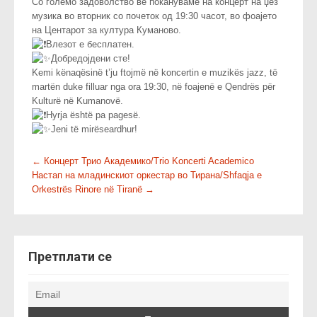
Со големо задоволство ве покануваме на концерт на џез
музика во вторник со почеток од 19:30 часот, во фоајето
на Центарот за култура Куманово.
Влезот е бесплатен.
Добредојдени сте!
Kemi kënaqësinë t’ju ftojmë në koncertin e muzikës jazz, të
martën duke filluar nga ora 19:30, në foajenë e Qendrës për
Kulturë në Kumanovë.
Hyrja është pa pagesë.
Jeni të mirëseardhur!
P
←
Концерт Трио Академико/Trio Koncerti Academico
Настап на младинскиот оркестар во Тирана/Shfaqja e
o
Orkestrës Rinore në Tiranë
→
s
t
n
a
Претплати се
v
i
g