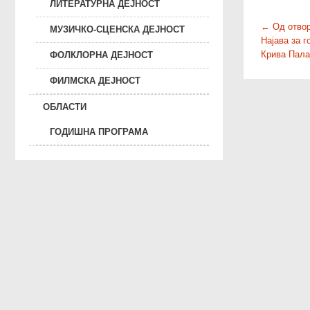
ЛИТЕРАТУРНА ДЕЈНОСТ
P
←
Од отвор
МУЗИЧКО-СЦЕНСКА ДЕЈНОСТ
Најава за 
o
Крива Пала
ФОЛКЛОРНА ДЕЈНОСТ
s
t
ФИЛМСКА ДЕЈНОСТ
n
ОБЛАСТИ
a
v
ГОДИШНА ПРОГРАМА
i
g
a
t
i
o
n