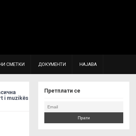
НИ СМЕТКИ
ДОКУМЕНТИ
НАЈАВА
Претплати се
асична
t i muzikës