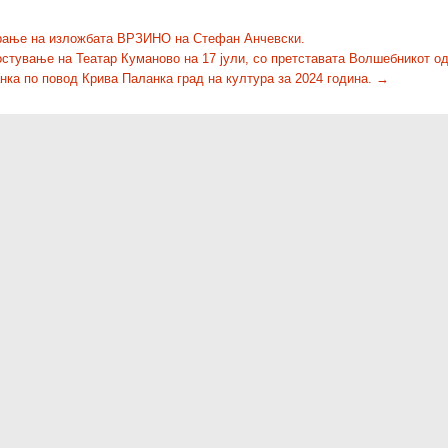
ање на изложбата ВРЗИНО на Стефан Анчевски.
гостување на Театар Куманово на 17 јули, со претставата Волшебникот од
нка по повод Крива Паланка град на култура за 2024 година.
→