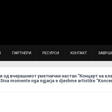
Н
ПАРТНЕРИ
РЕСУРСИ
КОНТАКТ
ЗАВРШ
 од вчерашниот уметнички настан “Концерт на кл
Disa momente nga ngjarja e djeshme artistike “Koncer