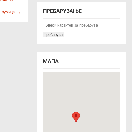
ромотор:
ПРЕБАРУВАЊЕ
Струмица.
→
МАПА