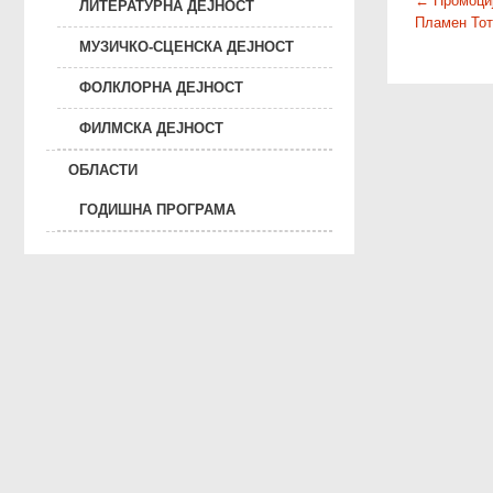
P
←
Промоција
ЛИТЕРАТУРНА ДЕЈНОСТ
Пламен Тот
o
МУЗИЧКО-СЦЕНСКА ДЕЈНОСТ
s
t
ФОЛКЛОРНА ДЕЈНОСТ
n
ФИЛМСКА ДЕЈНОСТ
a
v
ОБЛАСТИ
i
ГОДИШНА ПРОГРАМА
g
a
t
i
o
n