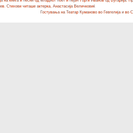
 на книга и песни од младиот поет и пејач Ѓорѓи Иванов од Бугарија. П
ев. Стихови читаше актерка, Анастасија Величковиќ
Гостувања на Театар Куманово во Гевгелија и во 