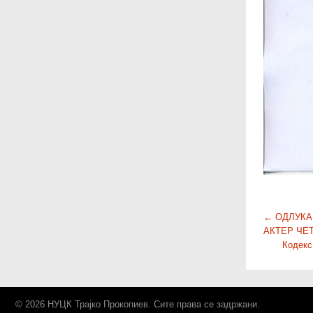
P
←
ОДЛУКА
АКТЕР ЧЕ
o
Кодекс
s
t
n
a
© 2026 НУЦК Трајко Прокопиев. Сите права се задржани.