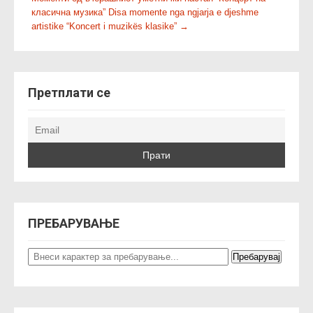
s
класична музика” Disa momente nga ngjarja e djeshme
t
artistike “Koncert i muzikës klasike”
→
n
a
v
Претплати се
i
g
a
t
i
o
n
ПРЕБАРУВАЊЕ