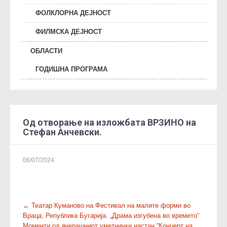
ФОЛКЛОРНА ДЕЈНОСТ
ФИЛМСКА ДЕЈНОСТ
ОБЛАСТИ
ГОДИШНА ПРОГРАМА
Од отворање на изложбата ВРЗИНО на
Стефан Анчевски.
06/07/2024
P
←
Театар Куманово на Фестивал на малите форми во
Враца, Република Бугарија. „Драма изгубена во времето“
o
Моменти од вчерашниот уметнички настан “Концерт на