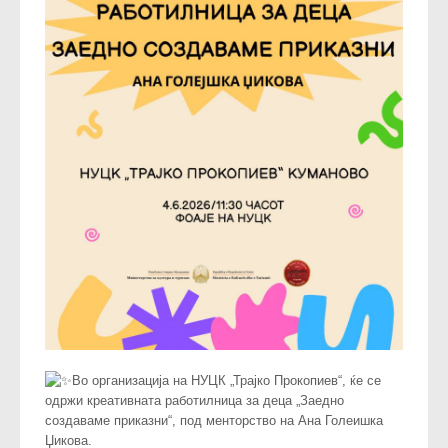
Во организација на НУЦК „Трајко Прокопиев“, ќе се
одржи креативната работилница за деца „Заедно
создаваме приказни“, под менторство на Ана Голеишка
Џикова.