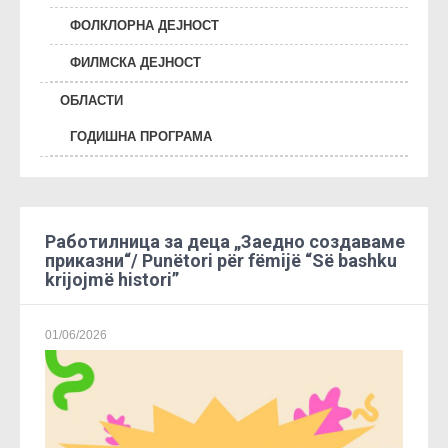
ФОЛКЛОРНА ДЕЈНОСТ
ФИЛМСКА ДЕЈНОСТ
ОБЛАСТИ
ГОДИШНА ПРОГРАМА
Работилница за деца „Заедно создаваме
приказни“/ Punëtori për fëmijë “Së bashku
krijojmë histori”
01/06/2026