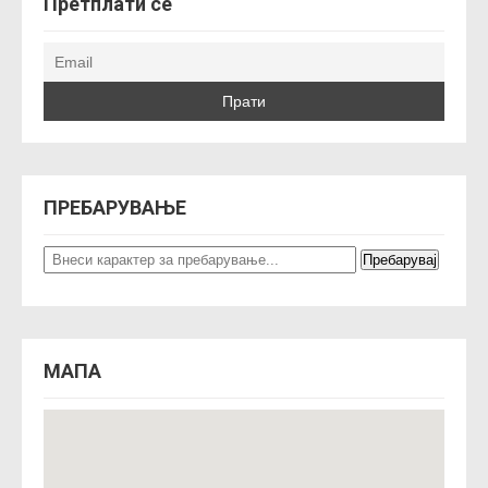
Претплати се
a
v
i
g
a
t
i
o
ПРЕБАРУВАЊЕ
n
МАПА