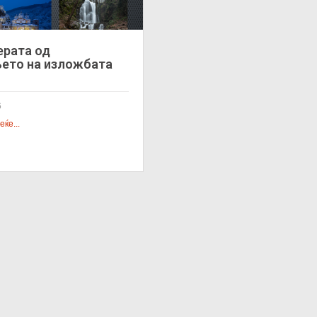
рата од
ето на изложбата
6
ќе...