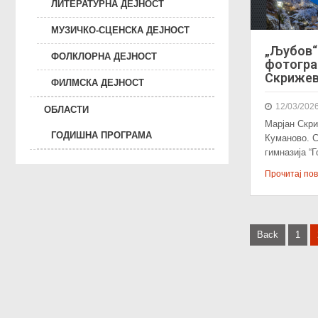
ЛИТЕРАТУРНА ДЕЈНОСТ
МУЗИЧКО-СЦЕНСКА ДЕЈНОСТ
„Љубов“
ФОЛКЛОРНА ДЕЈНОСТ
фотогра
Скрижев
ФИЛМСКА ДЕЈНОСТ
12/03/202
ОБЛАСТИ
Марјан Скри
ГОДИШНА ПРОГРАМА
Куманово. 
гимназија “
Прочитај пове
P
Back
1
o
s
t