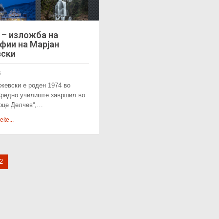
 – изложба на
фии на Марјан
ски
6
жевски e роден 1974 во
Средно училиште завршил во
Гоце Делчев“,…
ќе...
2