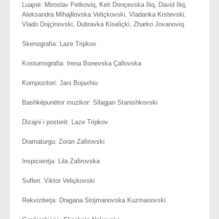
Luajnë: Miroslav Petkoviq, Keti Donçevska Iliq, David Iliq,
Aleksandra Mihajllovska Veliçkovski, Vladanka Krstevski,
Vlado Dojçinovski, Dubravka Kiseliçki, Zharko Jovanoviq.
Skenografia: Laze Tripkov
Kostumografia: Irena Bonevska Çallovska
Kompozitori: Jani Bojaxhiu
Bashkëpunëtor muzikor: Sllagjan Stanishkovski
Dizajni i posterit: Laze Tripkov
Dramaturgu: Zoran Zafirovski
Inspicientja: Lila Zafirovska
Sufleri: Viktor Veliçkovski
Rekviziterja: Dragana Stojmanovska Kuzmanovski