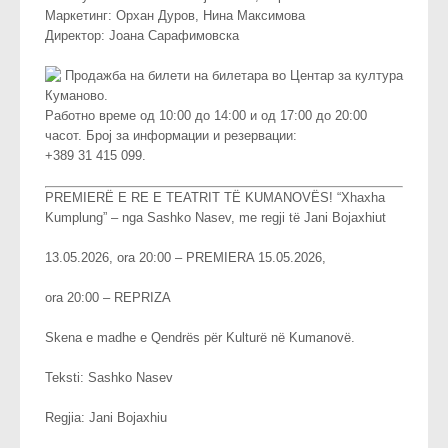
Маркетинг: Орхан Дуров, Нина Максимова
Директор: Јоана Сарафимовска
Продажба на билети на билетара во Центар за култура
Куманово.
Работно време од 10:00 до 14:00 и од 17:00 до 20:00
часот. Број за информации и резервации:
+389 31 415 099.
PREMIERË E RE E TEATRIT TË KUMANOVËS! “Xhaxha
Kumplung” – nga Sashko Nasev, me regji të Jani Bojaxhiut
13.05.2026, ora 20:00 – PREMIERA 15.05.2026,
ora 20:00 – REPRIZA
Skena e madhe e Qendrës për Kulturë në Kumanovë.
Teksti: Sashko Nasev
Regjia: Jani Bojaxhiu