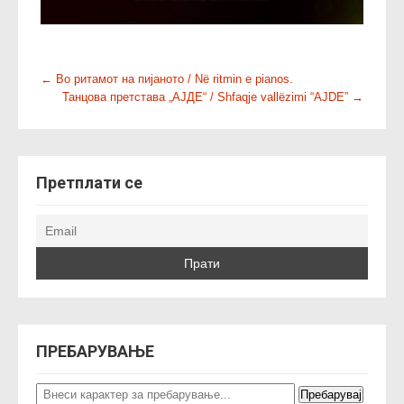
P
←
Во ритамот на пијаното / Në ritmin e pianos.
Танцова претстава „АЈДЕ“ / Shfaqje vallëzimi “AJDE”
→
o
s
t
n
Претплати се
a
v
i
g
a
t
i
o
ПРЕБАРУВАЊЕ
n