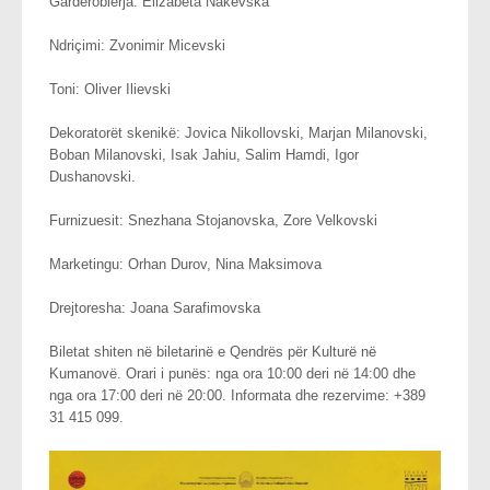
Garderobierja: Elizabeta Nakevska
Ndriçimi: Zvonimir Micevski
Toni: Oliver Ilievski
Dekoratorët skenikë: Jovica Nikollovski, Marjan Milanovski,
Boban Milanovski, Isak Jahiu, Salim Hamdi, Igor
Dushanovski.
Furnizuesit: Snezhana Stojanovska, Zore Velkovski
Marketingu: Orhan Durov, Nina Maksimova
Drejtoresha: Joana Sarafimovska
Biletat shiten në biletarinë e Qendrës për Kulturë në
Kumanovë. Orari i punës: nga ora 10:00 deri në 14:00 dhe
nga ora 17:00 deri në 20:00. Informata dhe rezervime: +389
31 415 099.