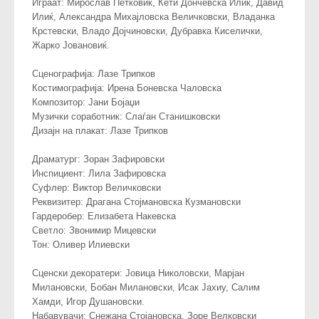
Играат: Мирослав Петковиќ, Кети Дончевска Илиќ, Давид
Илиќ, Александра Михајловска Величковски, Владанка
Крстевски, Владо Дојчиновски, Дубравка Киселички,
Жарко Јовановиќ.
Сценографија: Лазе Трипков
Костимографија: Ирена Боневска Чаловска
Композитор: Јани Бојаџи
Музички соработник: Слаѓан Станишковски
Дизајн на плакат: Лазе Трипков
Драматург: Зоран Зафировски
Инспициент: Лила Зафировска
Суфлер: Виктор Величковски
Реквизитер: Драгана Стојмановска Кузмановски
Гардеробер: Елизабета Накевска
Светло: Звонимир Мицевски
Тон: Оливер Илиевски
Сценски декоратери: Јовица Николовски, Марјан
Милановски, Бобан Милановски, Исак Јахиу, Салим
Хамди, Игор Душановски.
Набавувачи: Снежана Стојановска, Зоре Велковски