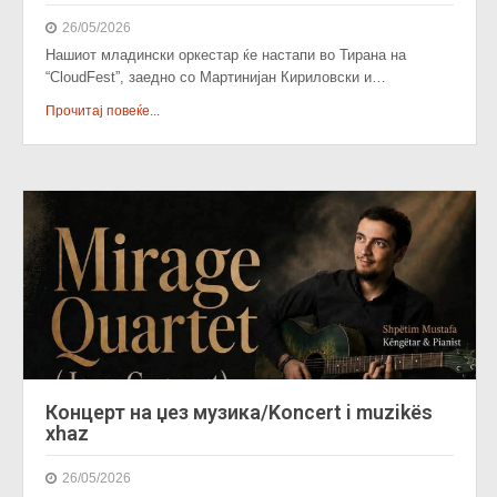
26/05/2026
Нашиот младински оркестар ќе настапи во Тирана на
“CloudFest”, заедно со Мартинијан Кириловски и…
Прочитај повеќе...
Концерт на џез музика/Koncert i muzikës
xhaz
26/05/2026