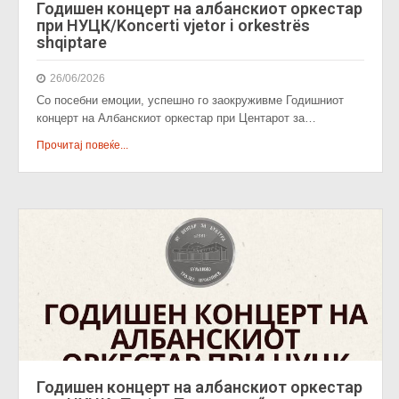
Годишен концерт на албанскиот оркестар
при НУЦК/Koncerti vjetor i orkestrës
shqiptare
26/06/2026
Со посебни емоции, успешно го заокруживме Годишниот
концерт на Албанскиот оркестар при Центарот за…
Прочитај повеќе...
Годишен концерт на албанскиот оркестар