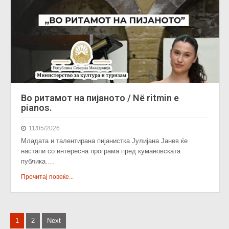
Во ритамот на пијаното / Në ritmin e
pianos.
11/05/2026
Младата и талентирана пијанистка Јулијана Јанев ќе
настапи со интересна програма пред кумановската
публика….
Прочитај повеќе...
P
1
2
Next