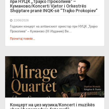
при НУЦК „Трајко Прокопиев“ –
Куманово/Koncerti Vjetor i Orkestrës
Shqiptare pranë INQK-së “Trajko Prokopiev”
22/06/2026
Годишен концерт на албанскиот оркестар при НУЦК „Трајко
Прокопиев“ – Куманово (III Издание) Ве…
Прочитај повеќе...
Концерт на џез музика/Koncert i muzikës