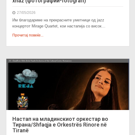
xhaz (фотографии-fotografi)
27/05/2026
Им благодариме на прекрасните уметници од jazz
концертот Mirage Quartet, кои настапија со висок…
Прочитај повеќе...
Настап на младинскиот оркестар во
Тирана/Shfaqja e Orkestrës Rinore në
Tiranë