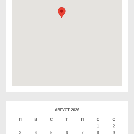
АВГУСТ 2026
П
В
С
T
П
С
С
1
2
3
4
5
6
7
8
9