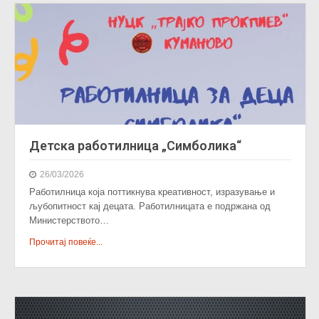
Детска работилница „Симболика“
26/03/2026
Работилница која поттикнува креативност, изразување и
љубопитност кај децата. Работилницата е подржана од
Министерството…
Прочитај повеќе...