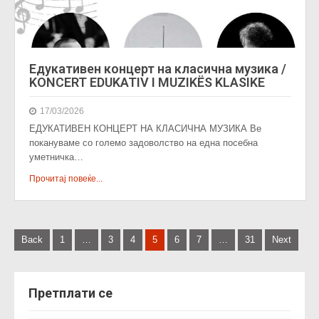
Едукативен концерт на класична музика /
KONCERT EDUKATIV I MUZIKËS KLASIKE
17/03/2026
ЕДУКАТИВЕН КОНЦЕРТ НА КЛАСИЧНА МУЗИКА Ве
покануваме со големо задоволство на една посебна
уметничка…
Прочитај повеќе...
P
Back
1
…
3
4
5
6
7
…
31
Next
o
s
Претплати се
t