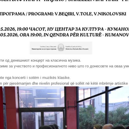
и од денешниот концерт на класична музика.
риме за учеството и професионалното ниво што го донесовте на оваа ум
 nga koncerti i sotëm i muzikës klasike.
 për pjesëmarrjen dhe nivelin profesional që sollët në këtë mbrëmje artistike