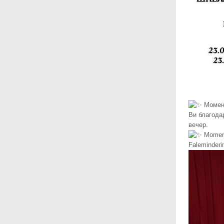
Момент
Ви благода
вечер.
Momente
Faleminderim