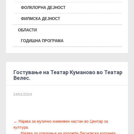
ФОЛКЛОРНА ДЕЈНОСТ
ФИЛМСКА ДЕЈНОСТ
ОБЛАСТИ
ГОДИШНА ПРОГРАМА
Гостување на Театар Куманово во Театар
Велес.
24/01/2024
P
←
Најава за музичко книжевен настан во Центар за
култура.
o
Најава за отворање на изложба Лесновска колонија
→