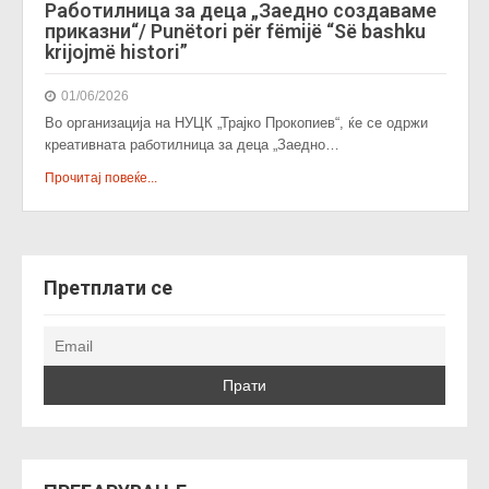
Работилница за деца „Заедно создаваме
приказни“/ Punëtori për fëmijë “Së bashku
krijojmë histori”
01/06/2026
Во организација на НУЦК „Трајко Прокопиев“, ќе се одржи
креативната работилница за деца „Заедно…
Прочитај повеќе...
Претплати се