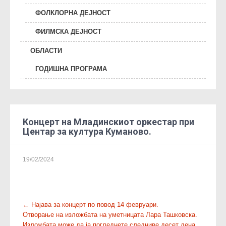
ФОЛКЛОРНА ДЕЈНОСТ
ФИЛМСКА ДЕЈНОСТ
ОБЛАСТИ
ГОДИШНА ПРОГРАМА
Концерт на Младинскиот оркестар при
Центар за култура Куманово.
19/02/2024
P
←
Најава за концерт по повод 14 февруари.
Отворање на изложбата на уметницата Лара Ташковска.
o
Изложбата може да ја погледнете следниве десет дена