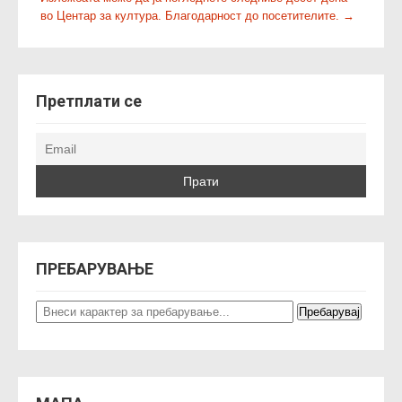
s
во Центар за култура. Благодарност до посетителите.
→
t
n
a
v
Претплати се
i
g
a
t
i
o
n
ПРЕБАРУВАЊЕ