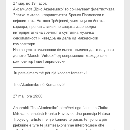
27 мај, во 19 часот.
Ансамблот „Трио Академико“ го сочинуваат флејтистката
Златка Митева, кларинетистот Бранко Павловски и
пијанистката Наташа Трбојевиќ, уметници со богата
кариера, препознатливи по својата извонредна
интерпретативна зрелост и суптилна музичка
сензибилност и изведба на дела од македонски
композитори.
На концертот кумановци ќе имаат прилика да го слушнат
делото “Maestri Virtuozi” од современиот македонски
композитор Гоце Гавриловски
————————-
Ju paralajmërojmë për një koncert fantastik!
Trio Akademiko në Kumanovë!
27 maj, ora 19:00.
Ansambli “Trio Akademiko” përbëhet nga flautistja Zlatka
Miteva, klarinetisti Branko Pavlovski dhe pianistja Natasa
Trbojeviç, artiste me një karrierë të pasur, të njohura për
pjekurinë e tyre të jashtëzakonshme interpretuese dhe