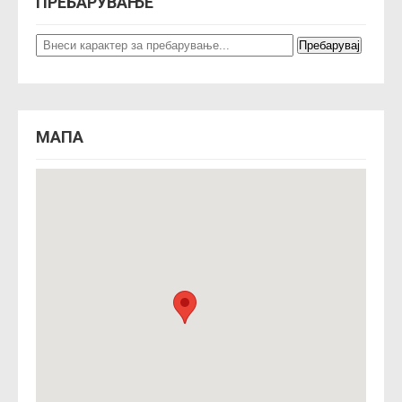
o
ПРЕБАРУВАЊЕ
n
МАПА