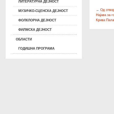
ЛИТЕРАТУРНА ДЕЈНОСТ
P
←
Од отвор
МУЗИЧКО-СЦЕНСКА ДЕЈНОСТ
Најава за 
o
Крива Пала
ФОЛКЛОРНА ДЕЈНОСТ
s
t
ФИЛМСКА ДЕЈНОСТ
n
ОБЛАСТИ
a
v
ГОДИШНА ПРОГРАМА
i
g
a
t
i
o
n