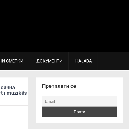
НИ СМЕТКИ
ДОКУМЕНТИ
НАЈАВА
Претплати се
асична
t i muzikës