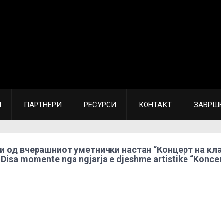
Н
ПАРТНЕРИ
РЕСУРСИ
КОНТАКТ
ЗАВРШ
 од вчерашниот уметнички настан “Концерт на кл
Disa momente nga ngjarja e djeshme artistike “Koncer