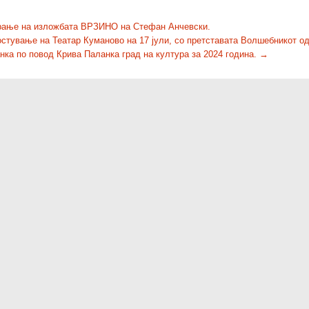
ање на изложбата ВРЗИНО на Стефан Анчевски.
гостување на Театар Куманово на 17 јули, со претставата Волшебникот од
нка по повод Крива Паланка град на култура за 2024 година.
→