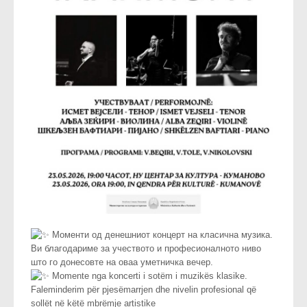
Моменти од денешниот концерт на класична музика.
Ви благодариме за учеството и професионалното ниво
што го донесовте на оваа уметничка вечер.
Momente nga koncerti i sotëm i muzikës klasike.
Faleminderim për pjesëmarrjen dhe nivelin profesional që
sollët në këtë mbrëmje artistike