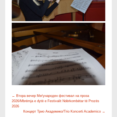
P
←
Втора вечер Меѓународен фестивал на проза
2026/Mbrëmja e dytë e Festivalit Ndërkombëtar të Prozës
o
2026
s
Концерт Трио Академико/Trio Koncerti Academico
→
t