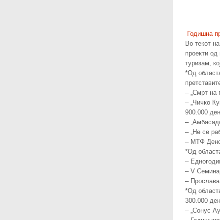
Годишна п
Во текот н
проекти од
туризам, ко
*Од област
претставит
– „Смрт на 
– „Чичко К
900.000 де
– „Амбасад
– „Не се ра
– МТФ Дено
*Од област
– Едногоди
– V Семинар
– Прослава
*Од област
300.000 де
– „Сонус Ау