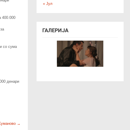
енари
« Јул
а 400.000
 за
ГАЛЕРИЈА
и со сума
.000 денари
 Куманово
→