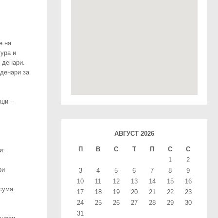
е на
тура и
 денари.
 денари за
аџи –
АВГУСТ 2026
П
В
С
T
П
С
С
и:
1
2
ри
3
4
5
6
7
8
9
10
11
12
13
14
15
16
 сума
17
18
19
20
21
22
23
24
25
26
27
28
29
30
31