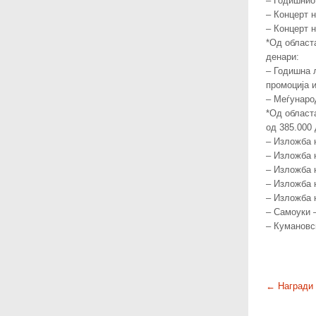
– Годишнио
– Концерт 
– Концерт 
*Од област
денари:
– Годишна 
промоција 
– Меѓунаро
*Од област
од 385.000 
– Изложба 
– Изложба н
– Изложба 
– Изложба н
– Изложба н
– Самоуки 
– Кумановс
P
←
Награди 
o