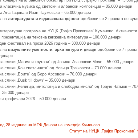
т концерт на албанскиот оркестар при НУЦК „Трајко Прокпиев“ – 75.000 д
на класична музика од светски и албански композиции – 85.000 денари
на Ана Гацева и Иван Наумовски – 65.000 денари
а на
литературата и издавачката дејност
одобрени се 2 проекта со сум
литературна програма на НУЦК „Трајко Прокопиев“ Куманово, Активности
и презентација на тековна книжевна литература – 100.000 денари
ден фестивал на проза 2026 година – 300.000 денари
а на
визуелните уметности, архитектура и дизајн
одобрени се 7 проект
денари:
на слики „Магични кругови“ од Јовица Ивановски-Моче – 55.000 денари
а слики „Кон светлината“ од Новица Трајковски – 70.000 денари
на слики „Боите“ од Боро Арсовски – 70.000 денари
а слики „Dusk till down“ – 35.000 денари
а слики „Религија, митологија и слободна мисла“ од Трајче Чатмов – 70
– 35.000 денари
ки графичари 2026 – 50.000 денари
од 28 издание на МТФ Денови на комедија Куманово
Статут на НУЦК „Трајко Прокопиев“