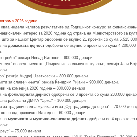
рограма 2026 година
а оваа недела излегоа резултатите од Годишниот конкурс за финансирањ
 национален интерес за 2026 година од страна на Министерството за кул
ј што за нашиот Центар одобрени се вкупно 21 проекти со сума 5,515,000
а на
драмската дејност
одобрени се вкупно 5 проекта со сума 4,200,000
е:
погребот“ режија Ненад Витанов – 800.000 денари
умплуг“ според пиесата „Прирачник за самоуништување, режија Јани Бој
нари
ор“ режија Андреј Цветковски – 800.000 денари
боти за славејчињата“ режија Ќендрим Ријани – 900.000 денари.
ви на комедија 2026 година – 800.000 денари
а на
фолклорната дејност
одобрени се 3 проекта со сума 230.000 денар
шна работа на ДМФА “Срма“ – 100.000 денари
 за традиционална музика и игра „Од традиција до сцена“ – 70.000 дена
 по повод празникот Илинден – 60.000 денари
а на
музичката и музичко-сценската дејснот
одобрени се 4 проекта со
нари:
реус“ – 75.000 денари