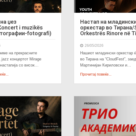
на џез
Настап на младинск
oncert i muzikës
оркестар во Тирана/S
тографии-fotografi)
Orkestrës Rinore në T
6
26/05/2026
име на прекрасните
Нашиот младински оркестар ќ
 jazz концертот Mirage
во Тирана на “CloudFest”, зае
и настапија со висок…
Мартинијан Кириловски и…
ќе...
Прочитај повеќе...