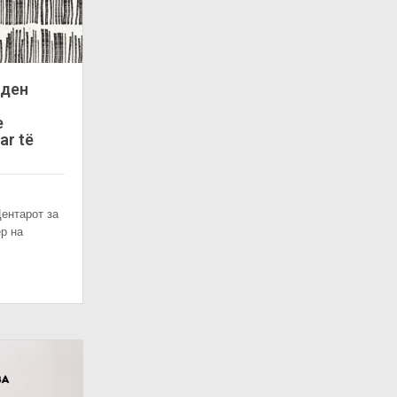
оден
e
ar të
ентарот за
р на