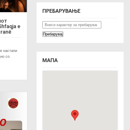
ПРЕБАРУВАЊЕ
иот
hfaqja e
iranë
е настапи
дно со
МАПА