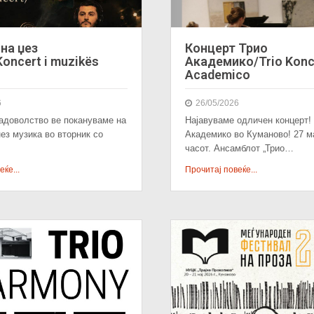
на џез
Концерт Трио
oncert i muzikës
Академико/Trio Konc
Academico
6
26/05/2026
адоволство ве покануваме на
Најавуваме одличен концерт!
џез музика во вторник со
Академико во Куманово! 27 ма
часот. Ансамблот „Трио…
ќе...
Прочитај повеќе...