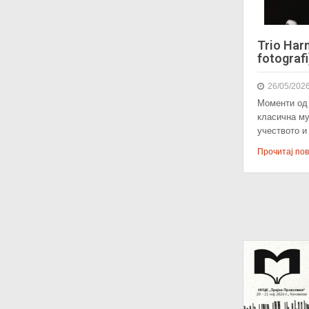
Trio Ha
fotografi
26/05/202
Моменти од
класична му
учеството 
Прочитај пове