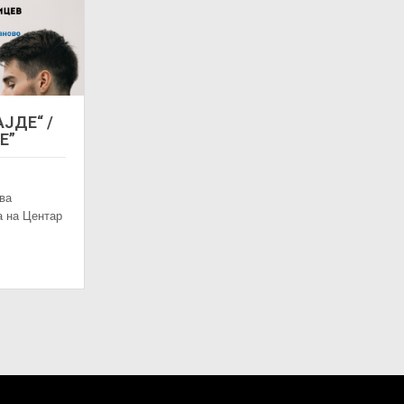
АЈДЕ“ /
DE”
ва
а на Центар