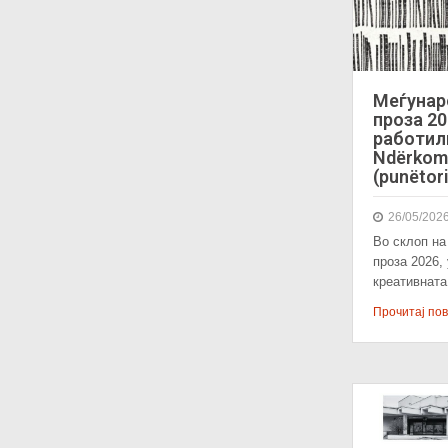
Меѓунар
проза 20
работилн
Ndërkomb
(punëtori
26/05/202
Во склоп на
проза 2026,
креативнат
Прочитај пове