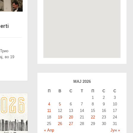
erti
 Трио
ј, во 19
МАЈ 2026
П
В
С
T
П
С
С
1
2
3
4
5
6
7
8
9
10
11
12
13
14
15
16
17
18
19
20
21
22
23
24
25
26
27
28
29
30
31
« Апр
Јун »