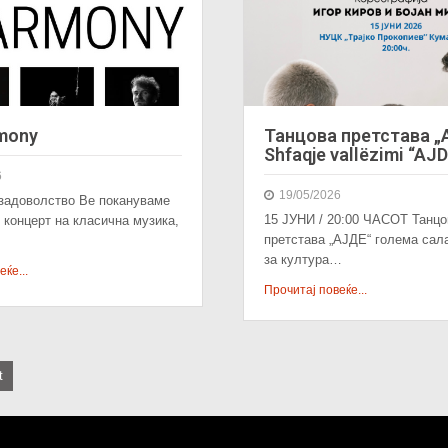
rmony
Танцова претстава „
Shfaqje vallëzimi “AJ
6
19/05/2026
задоволство Ве покануваме
15 ЈУНИ / 20:00 ЧАСОТ Танцо
 концерт на класична музика,
претстава „АЈДЕ“ голема сал
за култура…
ќе...
Прочитај повеќе...
t