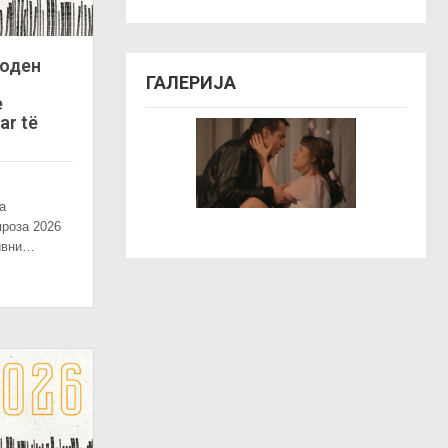
роден
ГАЛЕРИЈА
e
ar të
а
роза 2026
тивни…