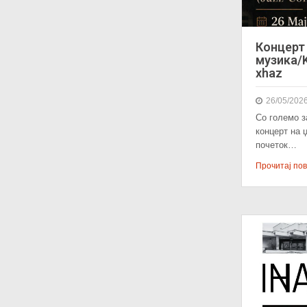
Концерт 
музика/K
xhaz
26/05/202
Со големо з
концерт на 
почеток…
Прочитај пове