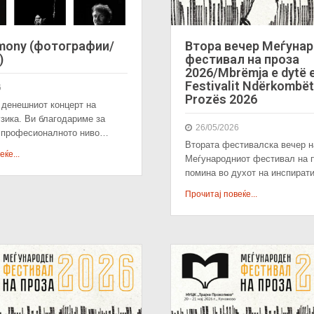
rmony (фотографии/
Втора вечер Меѓуна
)
фестивал на проза
2026/Mbrëmja e dytë 
Festivalit Ndërkombët
6
Prozës 2026
 денешниот концерт на
зика. Ви благодариме за
26/05/2026
и професионалното ниво…
Втората фестивалска вечер н
ќе...
Меѓународниот фестивал на п
помина во духот на инспира
Прочитај повеќе...