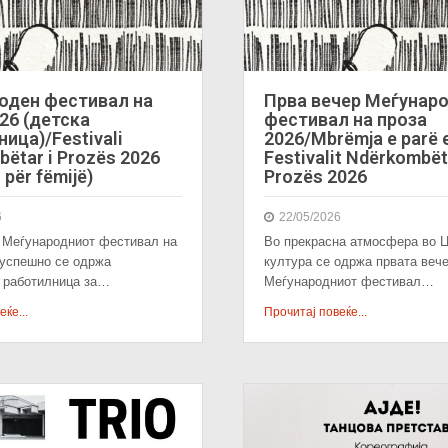
оден фестивал на
Прва вечер Меѓунар
26 (детска
фестивал на проза
ица)/Festivali
2026/Mbrëmja e parë 
ëtar i Prozës 2026
Festivalit Ndërkombët
 për fëmijë)
Prozës 2026
6
22/05/2026
 Меѓународниот фестивал на
Во прекрасна атмосфера во Ц
 успешно се одржа
култура се одржа првата вече
а работилница за…
Меѓународниот фестивал…
ќе...
Прочитај повеќе...