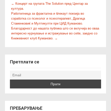
P
←
Концерт на групата The Solution пред Центар за
култура.
o
Работилница за фрактална и блекаут поезија во
s
соработка со психолог и психотерапевт, Драгица
t
Стаменковиќ и Мултикулти при ЦИД Куманово.
n
Благодарност до нашата публика што се вклучија во оваа
интересно нурнување и истражување во себе, заедно со
a
Книжевниот клуб Куманово.
→
v
i
g
a
Претплати се
t
i
o
n
ПРЕБАРУВАЊЕ