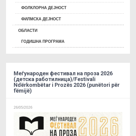
ФОЛКЛОРНА ДЕЈНОСТ
ФИЛМСКА ДЕЈНОСТ
ОБЛАСТИ
ГОДИШНА ПРОГРАМА
Меѓународен фестивал на проза 2026
(детска работилница)/Festivali
Ndërkombëtar i Prozës 2026 (punëtori për
fëmijë)
26/05/2026