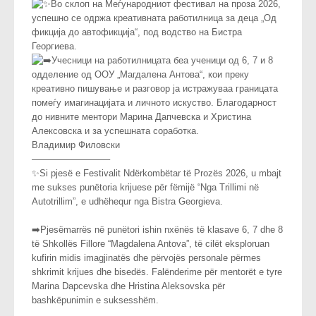
Во склоп на Меѓународниот фестивал на проза 2026,
успешно се одржа креативната работилница за деца „Од
фикција до автофикција“, под водство на Бистра
Георгиева.
Учесници на работилницата беа ученици од 6, 7 и 8
одделение од ООУ „Магдалена Антова“, кои преку
креативно пишување и разговор ја истражуваа границата
помеѓу имагинацијата и личното искуство. Благодарност
до нивните ментори Марина Дапчевска и Христина
Алексовска и за успешната соработка.
Владимир Филовски
————————–
✨Si pjesë e Festivalit Ndërkombëtar të Prozës 2026, u mbajt
me sukses punëtoria krijuese për fëmijë “Nga Trillimi në
Autotrillim”, e udhëhequr nga Bistra Georgieva.
➡️Pjesëmarrës në punëtori ishin nxënës të klasave 6, 7 dhe 8
të Shkollës Fillore “Magdalena Antova”, të cilët eksploruan
kufirin midis imagjinatës dhe përvojës personale përmes
shkrimit krijues dhe bisedës. Falënderime për mentorët e tyre
Marina Dapcevska dhe Hristina Aleksovska për
bashkëpunimin e suksesshëm.