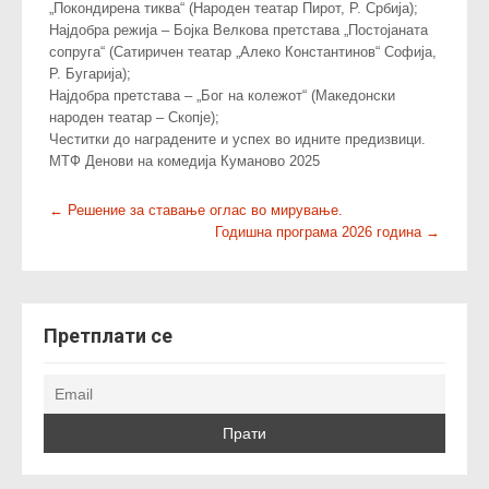
„Покондирена тиква“ (Народен театар Пирот, Р. Србија);
Најдобра режија – Бојка Велкова претстава „Постојаната
сопруга“ (Сатиричен театар „Алеко Константинов“ Софија,
Р. Бугарија);
Најдобра претстава – „Бог на колежот“ (Македонски
народен театар – Скопје);
Честитки до наградените и успех во идните предизвици.
МТФ Денови на комедија Куманово 2025
P
←
Решение за ставање оглас во мирување.
Годишна програма 2026 година
→
o
s
t
n
Претплати се
a
v
i
g
a
t