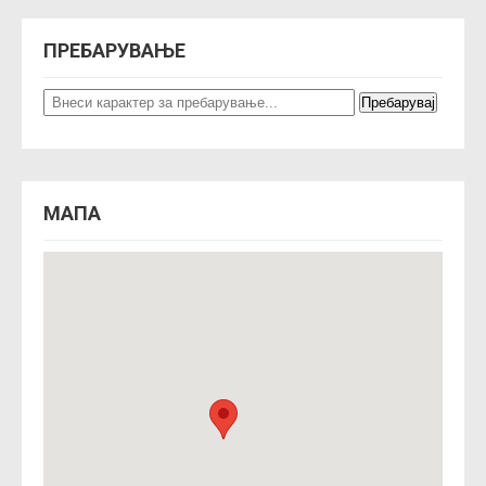
i
o
ПРЕБАРУВАЊЕ
n
МАПА