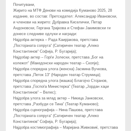
Почитувани,
Жирито на МТФ Денови на комедија Куманово 2025, 28
издание, во состав: Претседател: Александар Ивановски,
и членови на жирито: Дубравка Киселички, Петар
Андоновски, Гергана Трaјкова и Стефан Јакимовски ги
донесе следниве одлуки и награди:
Најдобра актерка – Рада Каирјакова, претстава
„Постојаната сопруга“ (Сатиричен театар „Алеко
Константинов“ Софија, Р. Бугарија);
Најдобар актер – Горѓи Јолески, претстава „Бог на
колежот“ (Македонски народен театар – Скопје);
Најдобра споредна улога (женска) Јасмина Вучкова,
претстава „Петок 13“ (Народен театар Струмица);
Најдобра споредна улога (машка) Благојчо Стојанов,
претстава „Госпоѓа Министерка“ (Театар „Јордан хаџи
Константинов“ – Велес);
Најдобра улога за млад актер – Никица Јанковски,
претстава „Разбуди се Тина“ (Театар Куманово);
Најдобра сценографија – Нина Пашова, претстава
„Постојаната сопруга“ (Сатиричен театар „Алеко
Константинов“ Софија, Р. Бугарија);
Најдобра костимографија – Маријана Живковиќ, претстава