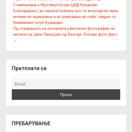
o
Стаменковиќ и Мултикулти при ЦИД Куманово.
s
Благодарност до нашата публика што се вклучија во оваа
t
интересно нурнување и истражување во себе, заедно со
n
Книжевниот клуб Куманово.
Од отворањето на изложбата уметнички фотографии на
a
инсекти на Џеки Панхујзен од Белгија. Ентомо фото фест.
v
→
i
g
a
t
Претплати се
i
o
n
ПРЕБАРУВАЊЕ