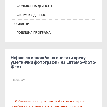
ФОЛКЛОРНА ДЕЈНОСТ
ФИЛМСКА ДЕЈНОСТ
ОБЛАСТИ
ГОДИШНА ПРОГРАМА
Најава за изложба на инсекти преку
уметнички фотографии на Ентомо-Фото-
Фест
04/09/2024
P
←
Работилница за фрактална и блекаут поезија во
соработка со психолог и психотерапевт, Драгица