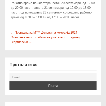
Работно време на билетара: петок 20 септември, од 12:00
до 20:00 часот; сабота 21 септември, од 10:00 до 18:00
часот; од понеделник 23 септември со редовно работно
време од 10:00 – 14:00 и од 17:00 – 20:00 часот.
P
←
Програма за МТФ Денови на комедија 2024
Отворање на изложбата на уметникот Владимир
o
Георгиевски
→
s
t
n
a
Претплати се
v
i
g
a
t
i
o