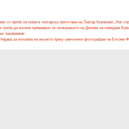
ме со проби на новата театарска претстава на Театар Куманово „Ноќ сп
ја треба да излезе премиерно за затворањето на Денови на комедија Кум
ѓан Јанаќиевиќ
Најава за изложба на инсекти преку уметнички фотографии на Ентомо-