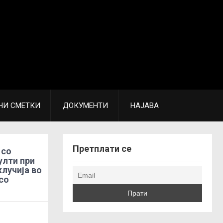
НИ СМЕТКИ
ДОКУМЕНТИ
НАЈАВА
Претплати се
 со
улти при
лучија во
со