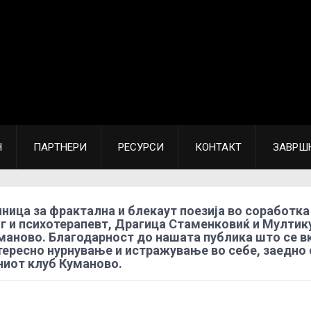
Н
ПАРТНЕРИ
РЕСУРСИ
КОНТАКТ
ЗАВРШ
ница за фрактална и блекаут поезија во соработка
г и психотерапевт, Драгица Стаменковиќ и Мултик
аново. Благодарност до нашата публика што се вк
тересно нурнување и истражување во себе, заедно 
иот клуб Куманово.