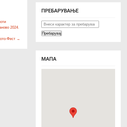
ПРЕБАРУВАЊЕ
роти
аново 2024.
Фото-Фест
→
МАПА