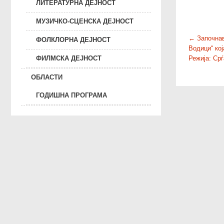
ЛИТЕРАТУРНА ДЕЈНОСТ
МУЗИЧКО-СЦЕНСКА ДЕЈНОСТ
P
←
Започнав
ФОЛКЛОРНА ДЕЈНОСТ
Водици“ ко
o
ФИЛМСКА ДЕЈНОСТ
Режија: Ср
s
t
ОБЛАСТИ
n
ГОДИШНА ПРОГРАМА
a
v
i
g
a
t
i
o
n