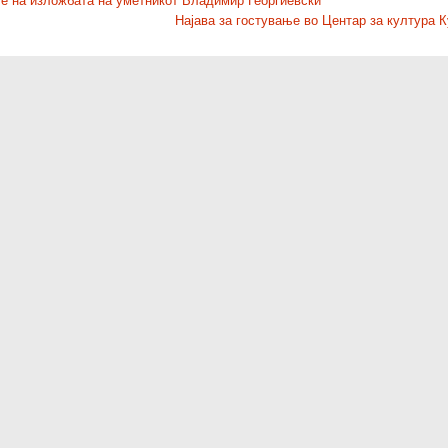
 на изложбата на уметникот Владимир Георгиевски
Најава за гостување во Центар за култура 