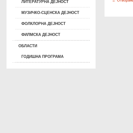
P
←
Отворање
ЛИТЕРАТУРНА ДЕЈНОСТ
o
МУЗИЧКО-СЦЕНСКА ДЕЈНОСТ
s
t
ФОЛКЛОРНА ДЕЈНОСТ
n
ФИЛМСКА ДЕЈНОСТ
a
v
ОБЛАСТИ
i
ГОДИШНА ПРОГРАМА
g
a
t
i
o
n