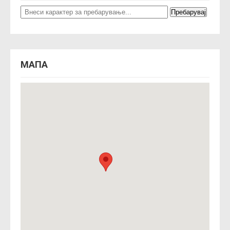
n
МАПА