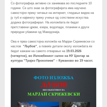
Со фотографија активно се занимава во последните 10
години. Се што знае за фотографијата има научено
самостојно преку читање на интернет, гледање видеа на
ју туб и најмногу преку учење од сопствени искуства
додека фотографирал. На изложбата ќе бидат
претставени цркви, езера, водопади, планини и други
природни убавини од Македонија.
Ова е прва самостојна изложба на Марјан Скрижевски со
наслов
“Љубов“
, а повеќе детали околу изложбата ќе
бидат кажани на самото отварање на
19.03.2026
(четврток), во Изложбениот салон на НУ Центар за
култура “Трајко Прокопиев“ – Куманово во 19 часот.