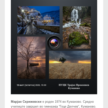
Марјан Скрижевски
e роден 1974 во Куманово. Средно
училиште завршил во гимназија “Гоце Делчев“, Куманово.