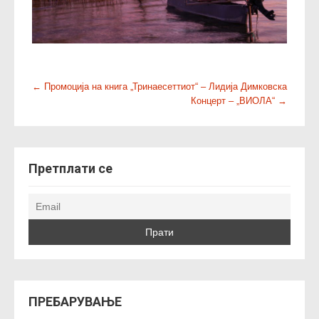
P
←
Промоција на книга „Тринаесеттиот“ – Лидија Димковска
Концерт – „ВИОЛА“
→
o
s
t
n
Претплати се
a
v
i
g
a
t
i
o
ПРЕБАРУВАЊЕ