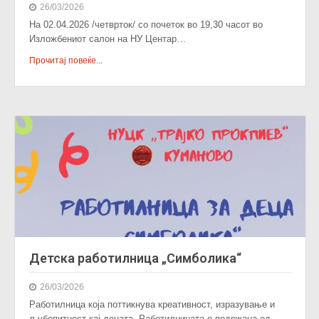
26/03/2026
На 02.04.2026 /четврток/ со почеток во 19,30 часот во
Изложбениот салон на НУ Центар…
Прочитај повеќе...
Детска работилница „Симболика“
26/03/2026
Работилница која поттикнува креативност, изразување и
љубопитност кај децата. Работилницата е подржана од