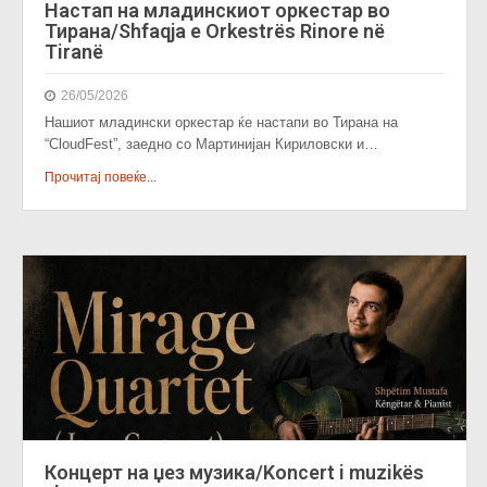
Настап на младинскиот оркестар во
Тирана/Shfaqja e Orkestrës Rinore në
Tiranë
26/05/2026
Нашиот младински оркестар ќе настапи во Тирана на
“CloudFest”, заедно со Мартинијан Кириловски и…
Прочитај повеќе...
Концерт на џез музика/Koncert i muzikës