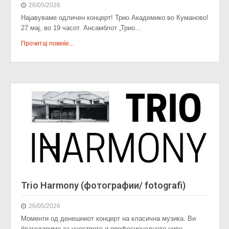
26/05/2026
Најавуваме одличен концерт! Трио Академико во Куманово!
27 мај, во 19 часот. Ансамблот „Трио…
Прочитај повеќе...
Trio Harmony (фотографии/ fotografi)
26/05/2026
Моменти од денешниот концерт на класична музика. Ви
благодариме за учеството и професионалното ниво…