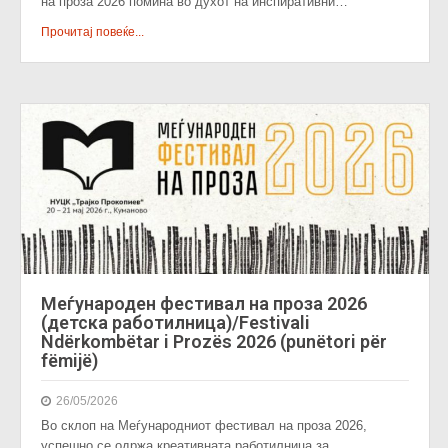
на проза 2026 помина во духот на инспиративни…
Прочитај повеќе...
Меѓународен фестивал на проза 2026
(детска работилница)/Festivali
Ndërkombëtar i Prozës 2026 (punëtori për
fëmijë)
26/05/2026
Во склоп на Меѓународниот фестивал на проза 2026,
успешно се одржа креативната работилница за…