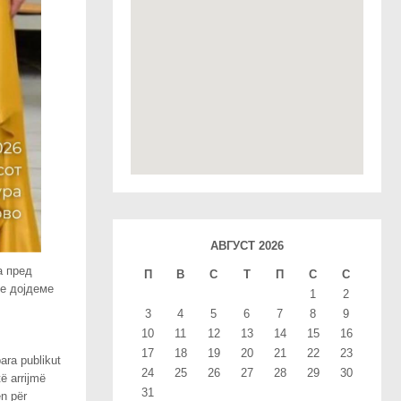
АВГУСТ 2026
а пред
П
В
С
T
П
С
С
ќе дојдеме
1
2
3
4
5
6
7
8
9
10
11
12
13
14
15
16
17
18
19
20
21
22
23
para publikut
24
25
26
27
28
29
30
ë arrijmë
31
ën për