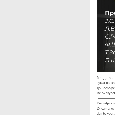
Младата и 
кумановскат
до Зографс
Ве очекувам
—————
Pianistja e 
të Kumanovë
deri te vep