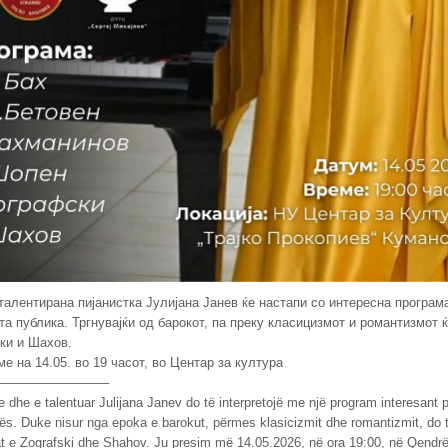
талентирана пијанистка Јулијана Јанев ќе настапи со интересна програм
а публика. Тргнувајќи од барокот, па преку класицизмот и романтизмот 
ки и Шахов.
е на 14.05. во 19 часот, во Центар за култура
————————–
re dhe e talentuar Julijana Janev do të interpretojë me një program interesant 
s. Duke nisur nga epoka e barokut, përmes klasicizmit dhe romantizmit, do t
rat e Zografski dhe Shahov. Ju presim më 14.05.2026, në ora 19:00, në Qendr