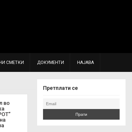
НИ СМЕТКИ
ДОКУМЕНТИ
НАЈАВА
Претплати се
л во
ка
РОТ”
на
за