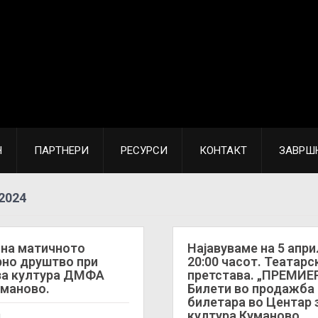
Н
ПАРТНЕРИ
РЕСУРСИ
КОНТАКТ
ЗАВРШ
2024
 на матичното
Најавуваме на 5 апри
но друштво при
20:00 часот. Театарс
за култура ДМФА
претстава. „ПРЕМИЕ
маново.
Билети во продажба 
билетара во Центар 
култура Куманово.
4