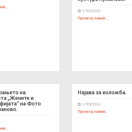
ќе...
17/03/2024
Прочитај повеќе...
рањето на
Најава за изложба.
та „Жените и
фијата“ на Фото
17/03/2024
маново.
Прочитај повеќе...
4
ќе...