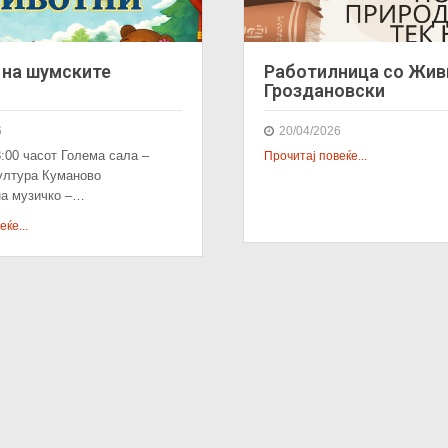
 на шумските
Работилница со Жив
и
Гроздановски
6
20/04/2026
8:00 часот Голема сала –
Прочитај повеќе...
ултура Куманово
на музичко –…
ќе...